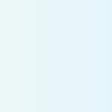
事務職
施工事務、経営企画、総務・人事、審査・
法務、経理、情報等
営業職
民間企業・官庁等への営業
初任給
修士了
315,000円
大学・高専専攻科卒
292,000円
高専・短大卒