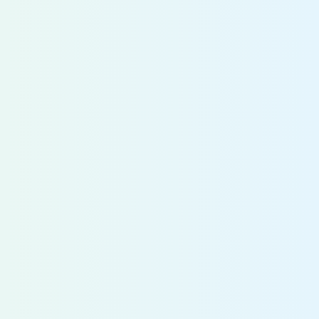
2027 ENTRY
エントリーシート提出
エントリーシートはMY PAGE上で提出し
ていただきます。
適性検査 受検
適性検査は、WEB上で
受験していただきます。