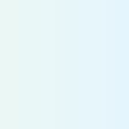
発等
建築設計職
建築設計業務全般（意匠・構造）
機電職
土木工事における建設機械の開発、計
画、運用管理等
設備職
建築工事における電気・空調・給排水等
の設計、積算、施工管理等
〈事務系職種〉
採用予定人数 15名