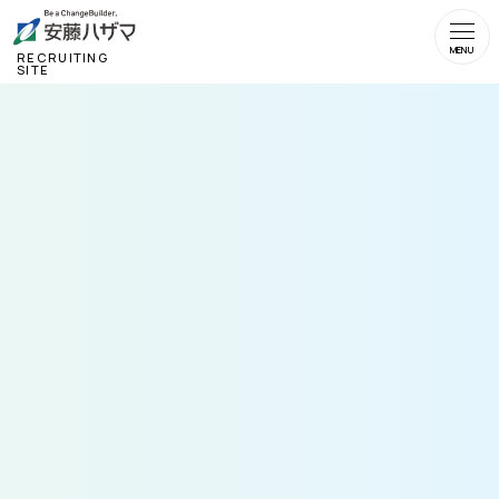
RECRUITING
SITE
応募
2027年3月卒業見込みの方もしくは卒業
資格
後3年以内の方（就業経験不問）
以下募集職種のうち、建築設計職以外の職