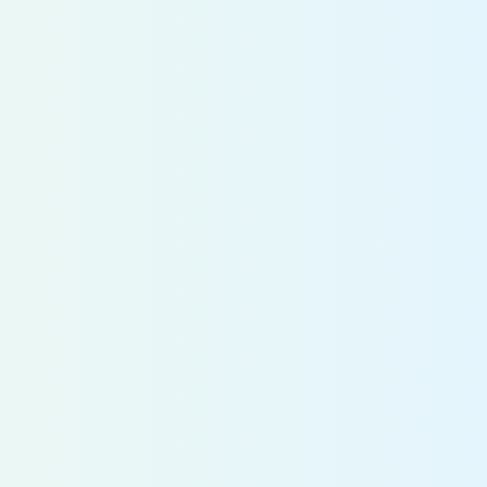
269,000円
一律手当（ワークライフバランス手当）
20,000円を含む
諸手当
通勤費実費支給、時間外勤務手当、外勤手
当、資格手当等
給与
年1回（7月） 職務評価に基づき毎年改定
改定
賞与
年2回（7月、12月）
保険
雇用・労災・健康・厚生年金各保険
勤務地
本社、支店及び国内、海外の事業所