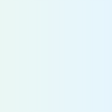
種について学部学科の指定はありませ
ん。
建築設計職（意匠設計・構造設計）：建築系・
都市工学系学部学科のみ応募可能
募集
総合職
職種
〈技術系職種〉
採用予定人数 100名
土木職
土木工事における施工管理業務、設計、
技術開発、研究開発等
建築技術職
建築工事における計画、見積、調達、工
務、施工管理、BIMの開発運用、研究開