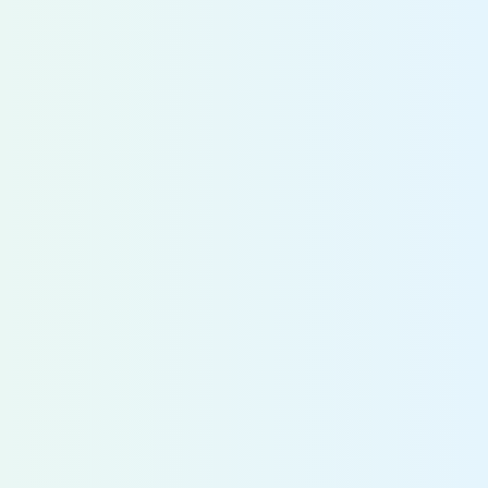
キャリア開発部 採用グループ
Tel：03-3575-6087（直通）
saiyo@ad-hzm.co.jp
MY PAGEより
エントリー