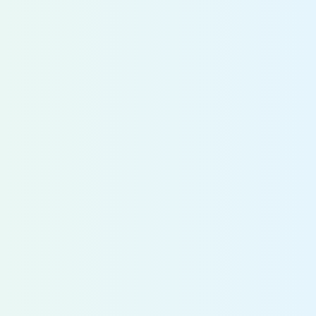
勤務
8：30～17：15（フレックスタイム制度あ
時間
り）
休日
土・日（完全週休2日制）、祝日、年次有給休
休暇
暇(初年度11日)、年末年始休業、夏季休業・
休暇、慶弔休暇、産前・産後休暇等
育児休業・介護休業制度あり
福利
独身寮、住宅資金融資、従業員持株会制度
厚生
他
採用
国内外の国公私立大学、高等専門学校、専
実績校
門学校、高等学校から採用
連絡先
株式会社 安藤・間
〒105-7360 東京都港区東新橋1-9-1