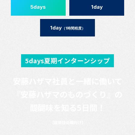
5days
1day
1day
（1時間程度）
5days夏期インターンシップ
安藤ハザマ社員と一緒に働いて
『安藤ハザマのものづくり』の
醍醐味を知る5日間！
【建築技術職向け】