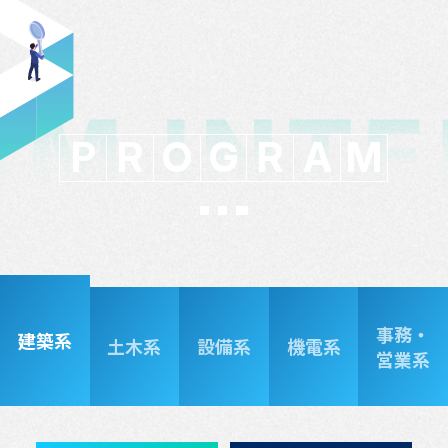
P
R
O
G
R
A
M
事務・
建築系
土木系
設備系
機電系
営業系