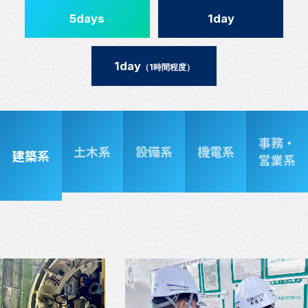
5days
1day
1day
（1時間程度）
事務・
土木系
設備系
機電系
建築系
営業系