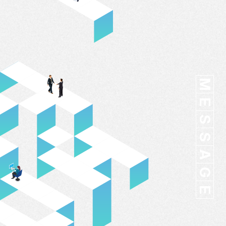
M
E
S
S
A
G
E