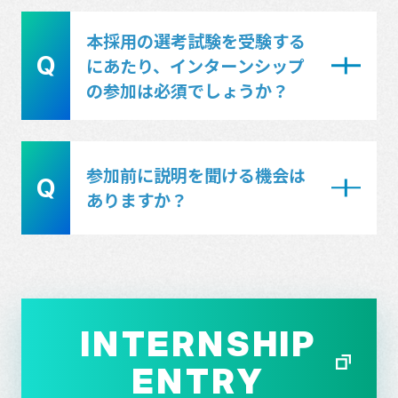
応募方法：マイページにてエントリー
A
参加者の方には、インターンシップ最
本採用の選考試験を受験する
シート提出
終日に振り返りシートを作成いただき
Q
にあたり、インターンシップ
〆切：6月30日
ます。その内容について、参加プログ
の参加は必須でしょうか？
ラムの現場担当社員からフィードバッ
■オープンカンパニー
クコメントをお渡しする予定です。
A
必須ではありません。ただ、当社での
参加前に説明を聞ける機会は
応募方法：マイページ予約フォームか
Q
働き方や業務内容の理解が深まる内容
ありますか？
ら申込
になっているので、参加をおすすめし
〆切：開催日の2日前まで
ています。
A
はい。インターンシップの内容に加え
て、当社の事業概要や各職種の役割に
ついてもご紹介する説明会を開催して
INTERNSHIP
います。日程や参加方法はエントリー
ENTRY
後、ご案内するマイページにてご覧い