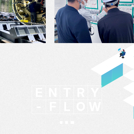
E
N
T
R
Y
-
F
L
O
W