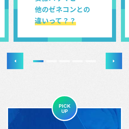
他のゼネコンとの
違いって？？
PICK
UP