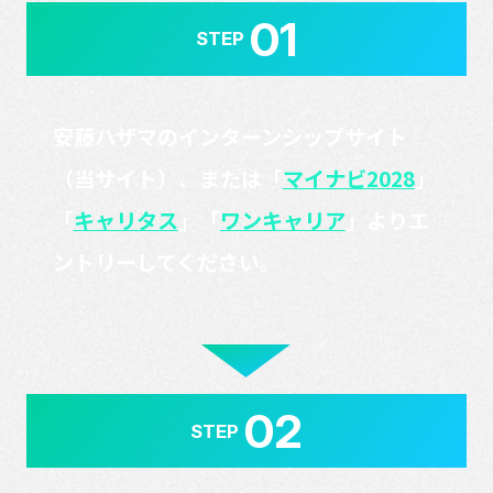
01
STEP
安藤ハザマのインターンシップサイト
（当サイト）、
または「
マイナビ2028
」
「
キャリタス
」「
ワンキャリア
」よりエ
ントリーしてください。
02
STEP