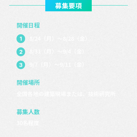
募集要項
開催日程
8/24（月）～8/28（金）
8/31（月）～9/4（金）
9/7（月）～9/11（金）
開催場所
全国各地の建築現場または、技術研究所
募集人数
30名程度