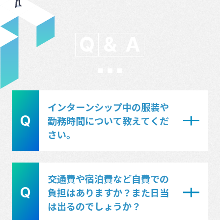
Q
&
A
インターンシップ中の服装や
Q
勤務時間について教えてくだ
さい。
A
インターンシップ中はスーツまたは、
交通費や宿泊費など自費での
作業服（当社貸与）でご参加となりま
Q
負担はありますか？また日当
す。服装はインターンシップ実習先に
は出るのでしょうか？