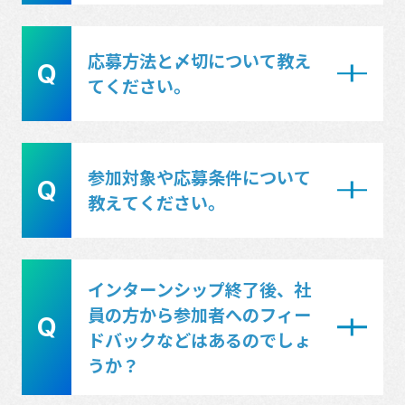
よって異なりますので、参加確定後に
詳細をご案内いたします。実習時間は
A
インターンシップ、現場見学会は交通
応募方法と〆切について教え
8：30～17：15予定です。なお、実習
Q
費・宿泊費を実費で支給いたします。
てください。
部署によって時間は前後する可能性が
なお、日当の支給はありません。
あります。
A
当社マイページへ登録のうえ、マイペ
参加対象や応募条件について
Q
ージ上で応募をお願いいたします。
教えてください。
「インターンシップ」「オープンカン
パニー」それぞれ応募方法・〆切が異
A
インターンシップサイト内の
なりますので、参加ご検討中のものを
インターンシップ終了後、社
「
PROGRAM
」にある参加対象・募集
員の方から参加者へのフィー
それぞれご確認ください。
Q
要項をご確認ください。
ドバックなどはあるのでしょ
うか？
■インターンシップ