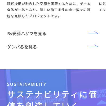
現代技術が融合した空間を実現するために、チーム
に気
全体が一体となり、厳しい施工条件の中で数々の課
て
題を克服したプロジェクトです。
By安藤ハザマを見る
ゲンバるを見る
SUSTAINABILITY
サステナビリティに
価
値を創造していく