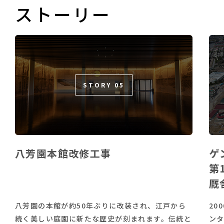
ストーリー
STORY 05
八芳園本館改修工事
ゲ
第
厩
八芳園の本館が約50年ぶりに改装され、江戸から
20
続く美しい庭園に新たな歴史が刻まれます。伝統と
ンタ