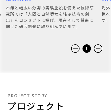
研
海外での事業拡大や新規進出をお考えのお客
水
様へ、豊富な実績で海外事業をサポートしま
置
に
す。
ネ
ま
型
PROJECT STORY
プロジェクト