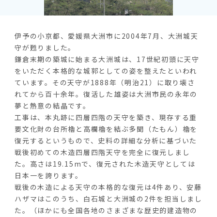
伊予の小京都、愛媛県大洲市に2004年7月、大洲城天
守が甦りました。
鎌倉末期の築城に始まる大洲城は、17世紀初頭に天守
をいただく本格的な城郭としての姿を整えたといわれ
ています。その天守が1888年（明治21）に取り壊さ
れてから百十余年。復活した雄姿は大洲市民の永年の
夢と熱意の結晶です。
工事は、本丸跡に四層四階の天守を築き、現存する重
要文化財の台所櫓と高欄櫓を結ぶ多聞（たもん）櫓を
復元するというもので、史料の詳細な分析に基づいた
戦後初めての木造四層四階天守を完全に復元しまし
た。高さは19.15mで、復元された木造天守としては
日本一を誇ります。
戦後の木造による天守の本格的な復元は4件あり、安藤
ハザマはこのうち、白石城と大洲城の2件を担当しまし
た。（ほかにも全国各地のさまざまな歴史的建造物の