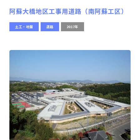
阿蘇大橋地区工事用道路（南阿蘇工区）
土工・地盤
道路
2017年