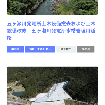
五ヶ瀬川発電所土木設備撤去および土木
設備改修 五ヶ瀬川発電所水槽管理用道
路
構造物
環境・エネルギー
設計施工
2022年