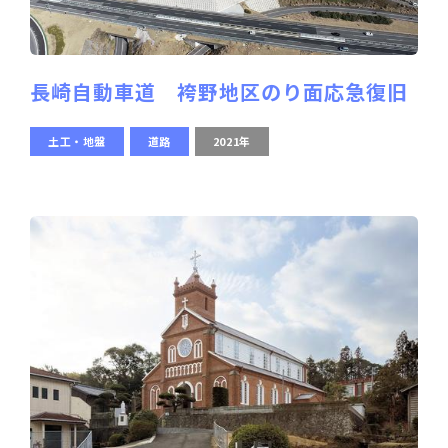
長崎自動車道 袴野地区のり面応急復旧
土工・地盤
道路
2021年