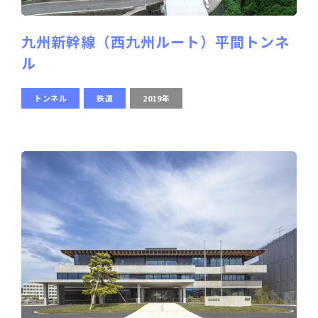
九州新幹線（西九州ルート）平間トンネ
ル
トンネル
鉄道
2019年