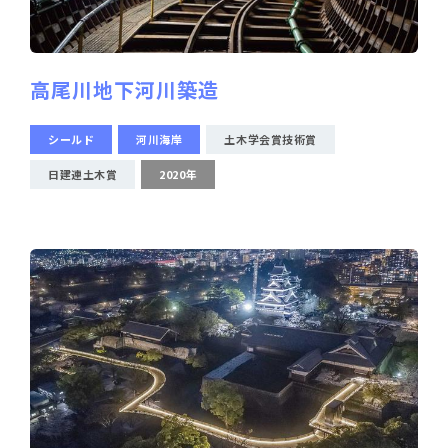
高尾川地下河川築造
シールド
河川海岸
土木学会賞技術賞
日建連土木賞
2020年