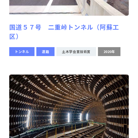
国道５７号 二重峠トンネル（阿蘇工
区）
トンネル
道路
土木学会賞技術賞
2020年