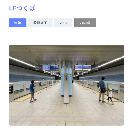
LFつくば
物流
設計施工
ZEB
2023年