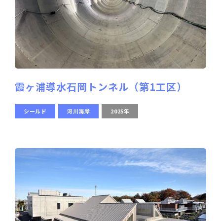
霞ヶ浦導水石岡トンネル（第1工区）
シールド
河川海岸
2025年