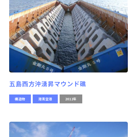
五島西方沖湧昇マウンド礁
構造物
港湾空港
2012年