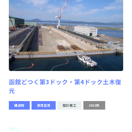
函館どつく第3ドック・第4ドック土木復
元
構造物
港湾空港
設計施工
2010年