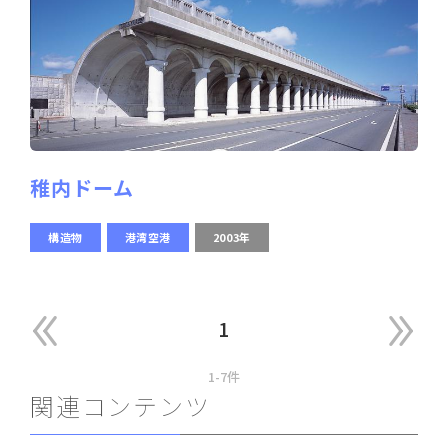
稚内ドーム
構造物
港湾空港
2003年
1
1-7件
関連コンテンツ