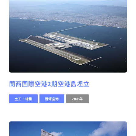
関西国際空港2期空港島埋立
土工・地盤
港湾空港
2005年