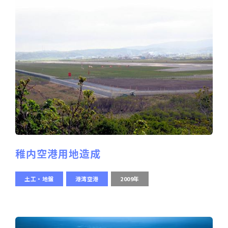
稚内空港用地造成
土工・地盤
港湾空港
2009年