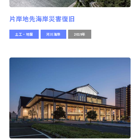
片岸地先海岸災害復旧
土工・地盤
河川海岸
2019年