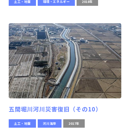
土工・地盤
環境・エネルギー
2018年
五間堀川河川災害復旧（その10）
土工・地盤
河川海岸
2017年