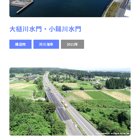
大槌川水門・小鎚川水門
構造物
河川海岸
2022年