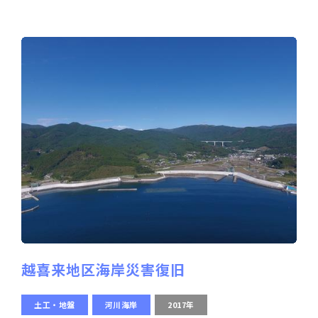
越喜来地区海岸災害復旧
土工・地盤
河川海岸
2017年