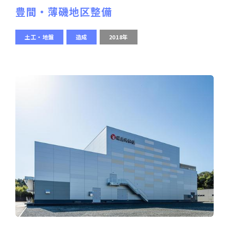
豊間・薄磯地区整備
土工・地盤
造成
2018年