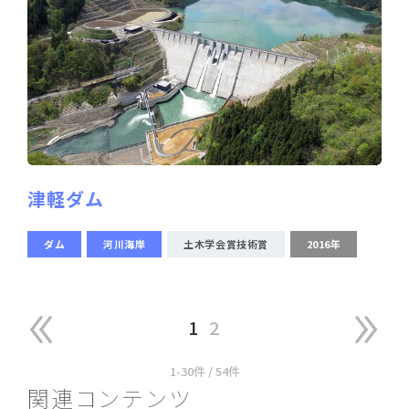
津軽ダム
ダム
河川海岸
土木学会賞技術賞
2016年
1
2
1-30件 / 54件
関連コンテンツ