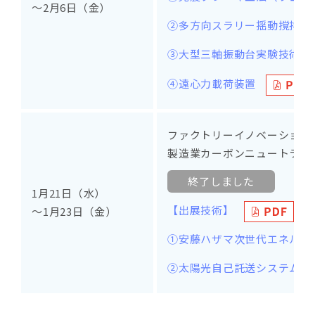
～2月6日（金）
②多方向スラリー揺動撹拌工法
③大型三軸振動台実験技術
④遠心力載荷装置
ファクトリーイノベーションW
製造業カーボンニュートラル展
終了しました
1月21日（水）
【出展技術】
～1月23日（金）
①安藤ハザマ次世代エネルギ
②太陽光自己託送システム