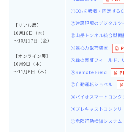
①CO₂を吸収・固定するCP
②建設現場のデジタルツイン
【リアル展】
10月16日（木）
③山岳トンネル統合型掘削管理シ
～10月17日（金）
④遠心力載荷装置
【オンライン展】
⑤緑の実証フィールド、いき
10月9日（木）
～11月6日（木）
⑥Remote Field
⑦自動運転ショベル
⑧バイオスマートコンクリー
⑨プレキャストコンクリート
⑩危険行動検知システム