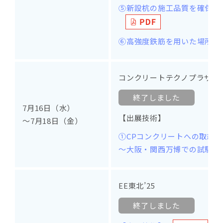
⑤新設杭の施工品質を確保で
⑥高強度鉄筋を用いた場所打
コンクリートテクノプラザ202
終了しました
7月16日（水）
【出展技術】
～7月18日（金）
①CPコンクリートへの取組み
～大阪・関西万博での試験施
EE東北’25
終了しました