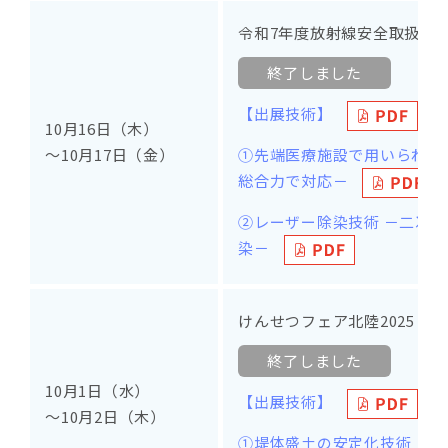
令和7年度放射線安全取扱部
終了しました
【出展技術】
10月16日（木）
①先端医療施設で用いられて
～10月17日（金）
総合力で対応－
②レーザー除染技術 －二次
染－
けんせつフェア北陸2025 in 
終了しました
10月1日（水）
【出展技術】
～10月2日（木）
①堤体盛土の安定化技術