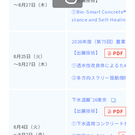
【出展技術】
～8月27日（木）
①Bio-Smart Concrete®（Bi
stance and Self-Healing P
2026年度（第75回）農業農
【出展技術】
8月25日（火）
～8月27日（木）
①透水性改良体によるため池
②多方向スラリー揺動撹拌工法
下水道展’26東京
【出展技術】
①下水道用コンクリートを長
8月4日（火）
～8月7日（金）