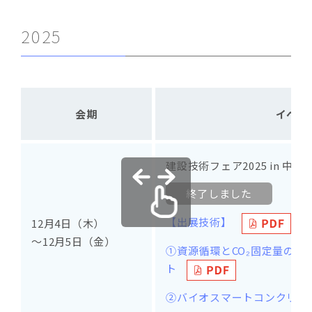
2025
会期
イベン
建設技術フェア2025 in 中部
終了しました
【出展技術】
12月4日（木）
～12月5日（金）
①資源循環とCO₂固定量の最大
ト
②バイオスマートコンクリート®