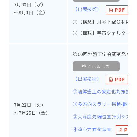
7月30日（水）
【出展技術】
～8月1日（金）
①【構想】月地下空間利用・
②【構想】宇宙シェルター開
第60回地盤工学会研究発表会
終了しました
【出展技術】
①堤体盛土の安定化対策技術
②多方向スラリー揺動攪拌工法
7月22日（火）
～7月25日（金）
③大深度先端位置計測システ
④遠心力載荷装置