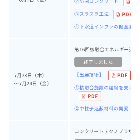
②防菌コンクリート
③スラスラ工法
④下水道インフラの健全度向
第16回核融合エネルギー連合
終了しました
【出展技術】
7月23日（木）
～7月24日（金）
①核融合施設の建設を支える
②中性子遮蔽材料の開発
コンクリートテクノプラザ202