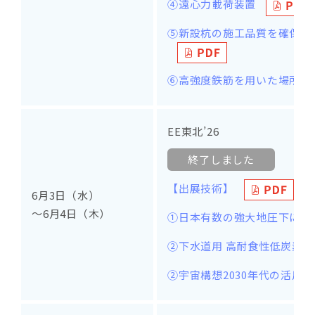
④遠心力載荷装置
⑤新設杭の施工品質を確保で
⑥高強度鉄筋を用いた場所打
EE東北’26
終了しました
【出展技術】
6月3日（水）
～6月4日（木）
①日本有数の強大地圧下にお
②下水道用 高耐食性低炭素
②宇宙構想2030年代の活用