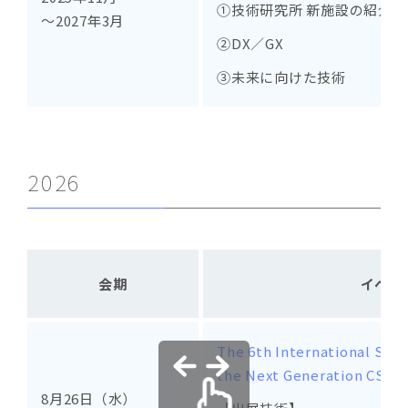
①技術研究所 新施設の紹介
～2027年3月
②DX／GX
③未来に向けた技術
2026
会期
イベン
The 6th International Sym
the Next Generation CSN 
8月26日（水）