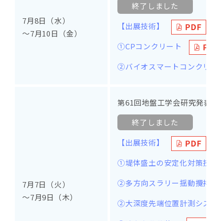
終了しました
7月8日（水）
【出展技術】
～7月10日（金）
①CPコンクリート
②バイオスマートコンクリート®
第61回地盤工学会研究発表会
終了しました
【出展技術】
①堤体盛土の安定化対策技術
②多方向スラリー揺動攪拌工法
7月7日（火）
～7月9日（木）
②大深度先端位置計測システ