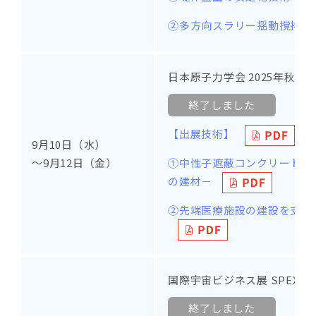
②多方向スラリー揺動撹拌工法「
日本原子力学会 2025年秋の
終了しました
【出展技術】
9月10日（水）
①中性子遮蔽コンクリート 
～9月12日（金）
の建材－
②先端医療施設の建設を支え
国際宇宙ビジネス展 SPEXA
終了しました