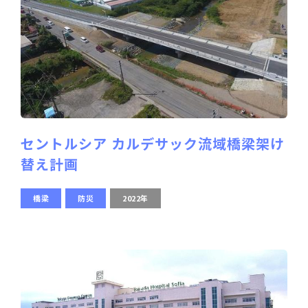
セントルシア カルデサック流域橋梁架け
替え計画
橋梁
防災
2022年