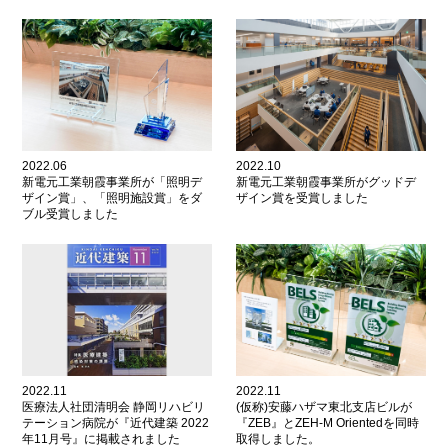
2022.06
2022.10
新電元工業朝霞事業所が「照明デ
新電元工業朝霞事業所がグッドデ
ザイン賞」、「照明施設賞」をダ
ザイン賞を受賞しました
ブル受賞しました
2022.11
2022.11
医療法人社団清明会 静岡リハビリ
(仮称)安藤ハザマ東北支店ビルが
テーション病院が『近代建築 2022
『ZEB』とZEH-M Orientedを同時
年11月号』に掲載されました
取得しました。