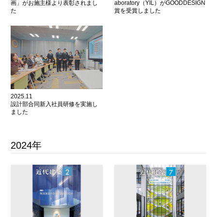
画」がお施主様より表彰されまし
aboratory（YIL）がGOODDESIGN
た
賞を受賞しました
2025.11
設計部合同新入社員研修を実施し
ました
2024年