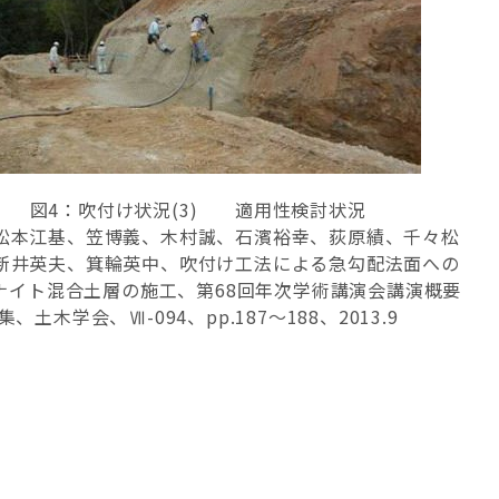
図4：吹付け状況(3) 適用性検討状況
松本江基、笠博義、木村誠、石濱裕幸、荻原績、千々松
新井英夫、箕輪英中、吹付け工法による急勾配法面への
ナイト混合土層の施工、第68回年次学術講演会講演概要
集、土木学会、Ⅶ-094、pp.187～188、2013.9