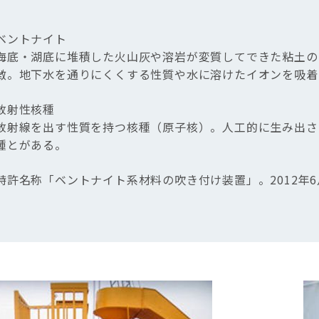
ベントナイト
海底・湖底に堆積した火山灰や溶岩が変質してできた粘土の
徴。地下水を通りにくくする性質や水に溶けたイオンを吸着
放射性核種
放射線を出す性質を持つ核種（原子核）。人工的に生み出さ
種とがある。
特許名称「ベントナイト系材料の吹き付け装置」。2012年