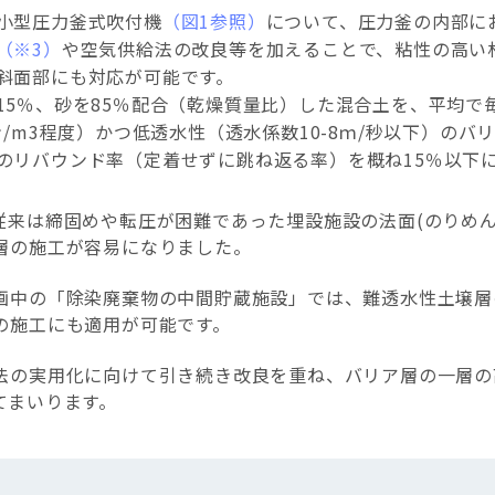
小型圧力釜式吹付機
（図1参照）
について、圧力釜の内部に
（※3）
や空気供給法の改良等を加えることで、粘性の高い
斜面部にも対応が可能です。
15％、砂を85％配合（乾燥質量比）した混合土を、平均で
ン/m3程度）かつ低透水性（透水係数10-8ｍ/秒以下）の
のリバウンド率（定着せずに跳ね返る率）を概ね15％以下
従来は締固めや転圧が困難であった埋設施設の法面(のりめん
層の施工が容易になりました。
画中の「除染廃棄物の中間貯蔵施設」では、難透水性土壌層
の施工にも適用が可能です。
法の実用化に向けて引き続き改良を重ね、バリア層の一層の
てまいります。