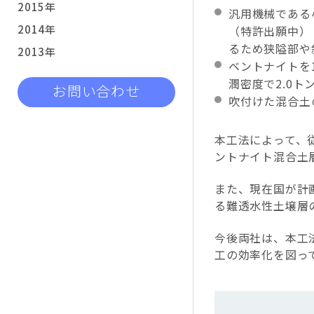
2015年
汎用機械である
2014年
（特許出願中）
るため狭隘部や
2013年
ベントナイトを
潤密度で2.0ト
お問い合わせ
吹付けた混合土
本工法によって、
ントナイト混合土
また、現在国が計
る難透水性土壌層
今後両社は、本工
工の効率化を図っ