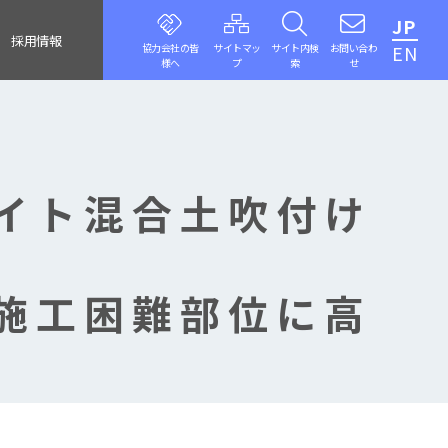
JP
採用情報
協力会社の皆
サイトマッ
サイト内検
お問い合わ
EN
様へ
プ
索
せ
イト混合土吹付け
施工困難部位に高