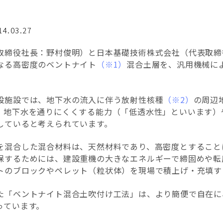
14.03.27
取締役社長：野村俊明）と日本基礎技術株式会社（代表取締
なる高密度のベントナイト
（※1）
混合土層を、汎用機械に
設施設では、地下水の流入に伴う放射性核種
（※2）
の周辺
、地下水を通りにくくする能力（「低透水性」といいます）
していると考えられています。
を混合した混合材料は、天然材料であり、高密度とすること
保するためには、建設重機の大きなエネルギーで締固めや転
トのブロックやペレット（粒状体）を現場で積上げ・充填す
た「ベントナイト混合土吹付け工法」は、より簡便で自在に
っています。