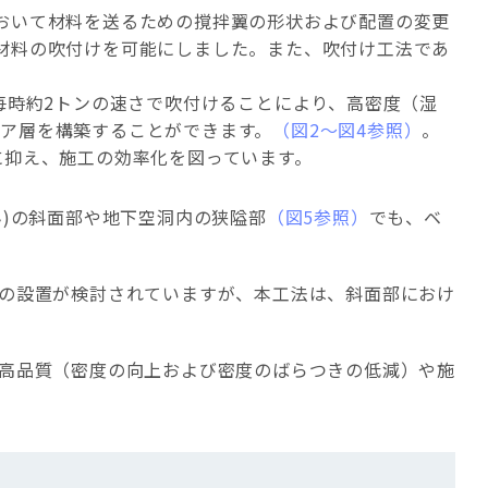
おいて材料を送るための撹拌翼の形状および配置の変更
材料の吹付けを可能にしました。また、吹付け工法であ
毎時約2トンの速さで吹付けることにより、高密度（湿
バリア層を構築することができます。
（図2～図4参照）
。
に抑え、施工の効率化を図っています。
)の斜面部や地下空洞内の狭隘部
（図5参照）
でも、ベ
の設置が検討されていますが、本工法は、斜面部におけ
高品質（密度の向上および密度のばらつきの低減）や施