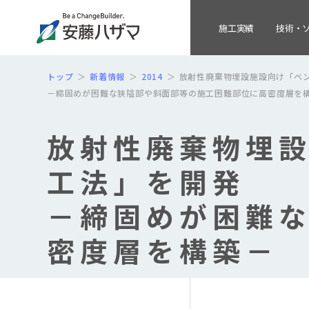
施工実績
技術・
トップ
新着情報
2014
放射性廃棄物埋設施設向け「ベ
－締固めが困難な狭隘部や斜面部等の施工困難部位に高密度層を
放射性廃棄物埋
工法」を開発
－締固めが困難
密度層を構築－