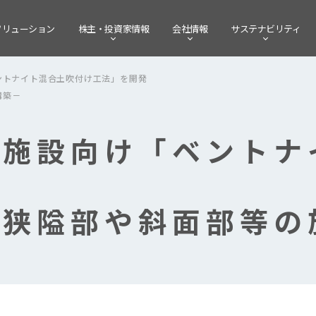
ソリューション
株主・
投資家情報
会社情報
サステナビリティ
ントナイト混合土吹付け工法」を開発
構築－
設施設向け「ベントナ
な狭隘部や斜面部等の