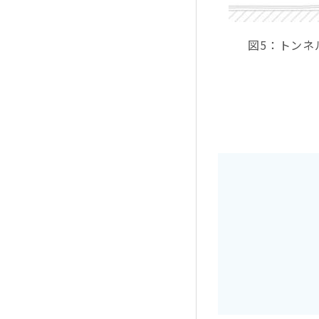
図5：トンネ