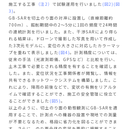
施工する工事
（注2）
で試験運用を行いました
(図2)
(図
3)
。
GB-SARを切土のり面の対岸に設置し（直線距離約
700m）、掘削期間中の2～5分に1回の頻度で24時間
の連続計測を行いました。また、干渉SARにより得ら
れる結果は、ドローンで撮影した写真を用いて作成し
た3次元モデルに、変位の大きさに対応したカラーマッ
プを重ねて表示しました
(図4)
。計測精度については、
従来の手法（光波測距儀、GPSなど）と比較を行い、
土木工事で必要とされる精度を有することを確認しま
した。また、変位状況を工事関係者が閲覧し、情報を
共有できるネットワークシステムを構築しました。こ
れにより、降雨の前後などで、変状の有無をリアルタ
イムで確認することができ、施工の安全管理に役立て
ることができました
(図5)
。
以上のように、切土のり面の動態観測にGB-SARを適
用することで、計測点への機器の設置や現地での測量
が不要となるため、格段に省力化を図ることができま
す。さらに、のり面全体の変状を面的に把握すること