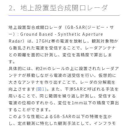
2．地上設置型合成開口レーダ
地上設置型合成開口レーダ（GB-SAR(ジービー・サ
ー）: Ground Based - Synthetic Aperture
Radar）は、17GHz帯の電波を放射し、観測対象物か
ら散乱された電波を受信することで、レーダアンテナ
との距離を面的に計測し、変位を高精度で算出しま
す。
具体的には、約2ｍのレールの上に設置されたレーダア
ンテナが移動しながら電波の送受信を行い、仮想的に
大きなアンテナを作り出すことで、レーダの分解能を
向上させます
(図1)
。また、干渉SARと呼ばれる手法を
用いることで、同じ範囲を繰り返し計測し、受信する
電波の位相のずれから、変位を1mm以下の精度で算出
することができます。
このような性能によるGB-SARの以下の特徴を生か
し、定点観測に特化した観測手法として、インフラモ