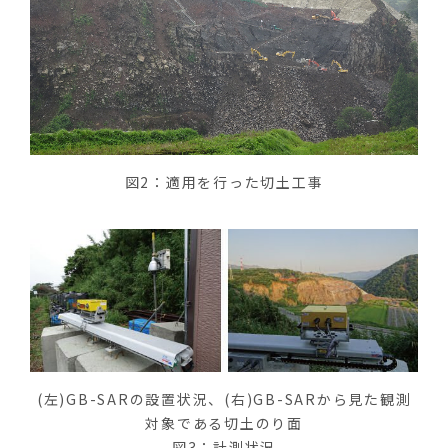
図2：適用を行った切土工事
(左)GB-SARの設置状況、(右)GB-SARから見た観測
対象である切土のり面
図3：計測状況