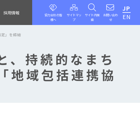
JP
採用情報
協力会社の皆
サイトマッ
サイト内検
お問い合わ
EN
様へ
プ
索
せ
協定」を締結
と、持続的なまち
「地域包括連携協