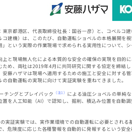
：東京都港区、代表取締役社長：国谷一彦）と、コベルコ建
ルコ建機）は、このたび、自動運転ショベルの本格展開を視
用」という実際の作業現場で求められる実用性について、シ
向上と現場無人化による本質的な安全の確保の実現を目的に
むため、両社は
2019
年
4
月に共同研究に関する協定を締結し
、安藤ハザマは現場へ適用するための施工と安全に対する管
ルの自動運転の実現に向けて実証実験を重ねてきました。
（注1）
ィーチングとプレイバック
による油圧ショベルの単純な
位置を人工知能（
AI
）で認知し、掘削、積込み位置を自動調
月の実証実験では、実作業環境での自動運転に必要とされる
で、危険度に応じた各種警報を自動的に発報するという安全