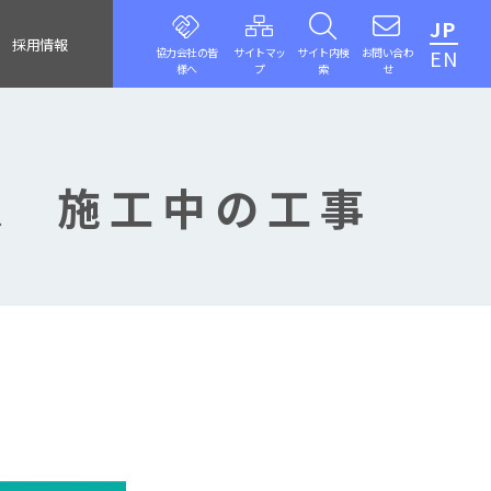
JP
採用情報
協力会社の皆
サイトマッ
サイト内検
お問い合わ
EN
様へ
プ
索
せ
、 施工中の工事