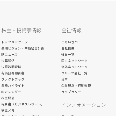
株主・投資家情報
会社情報
トップメッセージ
ごあいさつ
長期ビジョン・中期経営計画
会社概要
IRニュース
役員一覧
決算短信
国内ネットワーク
決算説明資料
海外ネットワーク
有価証券報告書
グループ会社一覧
ファクトブック
沿革
業績ハイライト
企業理念・行動規範
IRカレンダー
ライブラリー
株主総会
インフォメーション
報告書（ビジネスレポート）
株主メモ