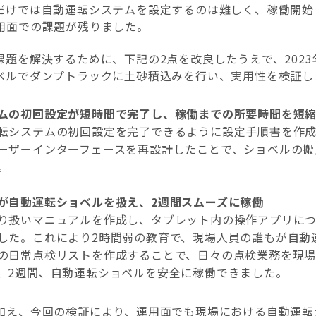
だけでは自動運転システムを設定するのは難しく、稼働開始
用面での課題が残りました。
課題を解決するために、下記の
2
点を改良したうえで、
2023
ベルでダンプトラックに土砂積込みを行い、実用性を検証し
ムの初回設定が短時間で完了し、稼働までの所要時間を短
転システムの初回設定を完了できるように設定手順書を作
ーザーインターフェースを再設計したことで、ショベルの搬
。
が自動運転ショベルを扱え、2週間スムーズに稼働
り扱いマニュアルを作成し、タブレット内の操作アプリにつ
した。これにより2時間弱の教育で、現場人員の誰もが自動
の日常点検リストを作成することで、日々の点検業務を現
、2週間、自動運転ショベルを安全に稼働できました。
加え、今回の検証により、運用面でも現場における自動運転