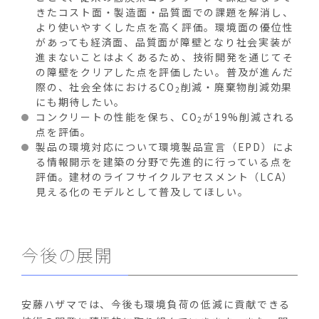
きたコスト面・製造面・品質面での課題を解消し、
より使いやすくした点を高く評価。環境面の優位性
があっても経済面、品質面が障壁となり社会実装が
進まないことはよくあるため、技術開発を通じてそ
の障壁をクリアした点を評価したい。普及が進んだ
際の、社会全体における
CO
削減・廃棄物削減効果
2
にも期待したい。
コンクリートの性能を保ち、
CO
が
19%
削減される
2
点を評価。
製品の環境対応について環境製品宣言（
EPD
）によ
る情報開示を建築の分野で先進的に行っている点を
評価。建材のライフサイクルアセスメント（
LCA
）
見える化のモデルとして普及してほしい。
今後の展開
安藤ハザマでは、今後も環境負荷の低減に貢献できる