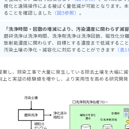
模化と遠隔操作による被ばく量低減が可能となります。本
ることを確認しました
（図5参照）
。
「洗浄時間・回数の増減により、汚染濃度に関わらず減
磨砕洗浄は洗浄時間、洗浄剤洗浄は洗浄回数、磁性化分
放射能濃度に関わらず、目標とする濃度まで低減すること
汚染土壌の浄化・減容化に対応することができます
（表1
提案し、除染工事で大量に発生している除去土壌を大幅に減
向上と実証の経験値を増やし、より実用性を高める研究開発