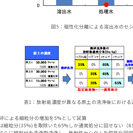
図5：磁性化分離による溶出水のセ
表1：放射能濃度が異なる原土の洗浄後における
磨砕による細粒分の増加を5%として試算
は細粒分(35%)を取除いた65%しか通常処分に回せない（6
さらに細粒分を洗浄剤洗浄し、放射性セシウムを磁性化回収