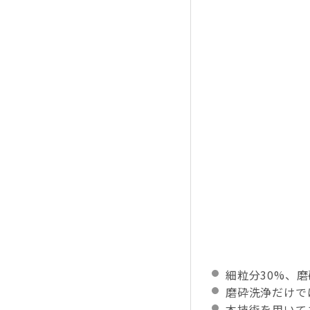
細粒分30%、
磨砕洗浄だけで
本技術を用いて