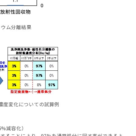
シウム分離結果
濃度変化についての試算例
5%減容化）
することにより、97%を通常処分に回す事ができるよ