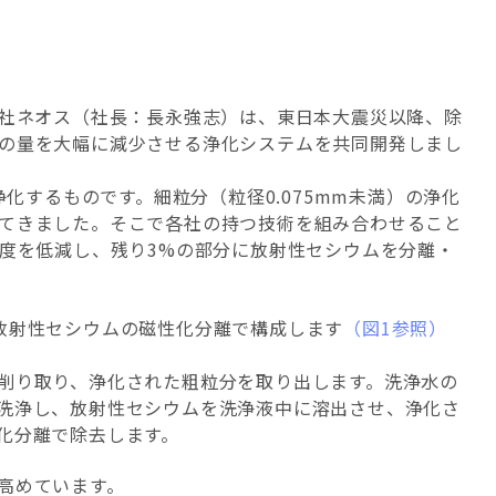
会社ネオス（社長：長永強志）は、東日本大震災以降、除
の量を大幅に減少させる浄化システムを共同開発しまし
化するものです。細粒分（粒径0.075mm未満）の浄化
てきました。そこで各社の持つ技術を組み合わせること
濃度を低減し、残り3%の部分に放射性セシウムを分離・
放射性セシウムの磁性化分離で構成します
（図1参照）
削り取り、浄化された粗粒分を取り出します。洗浄水の
洗浄し、放射性セシウムを洗浄液中に溶出させ、浄化さ
化分離で除去します。
高めています。