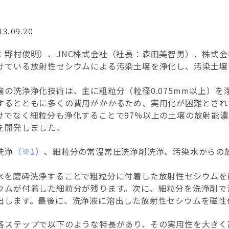
13.09.20
：野村俊明）、JNC株式会社（社長：森田美智男）、株式
けている放射性セシウムによる汚染土壌を浄化し、汚染土壌
の洗浄浄化技術は、主に粗粒分（粒径0.075mm以上）を浄
するとともに多くの費用がかかるため、実用化が困難とされ
けでなく細粒分も浄化することで97%以上の土壌の放射能
を開発しました。
洗浄
（※1）
、細粒分の常温常圧洗浄剤洗浄、汚染水からの
水を磨砕洗浄することで粗粒分に付着した放射性セシウムを
ウムが付着した細粒分が残ります。次に、細粒分を洗浄剤で
出します。最後に、洗浄液に溶出した放射性セシウムを磁性
各ステップで以下のような特長があり、その実用性を大きく