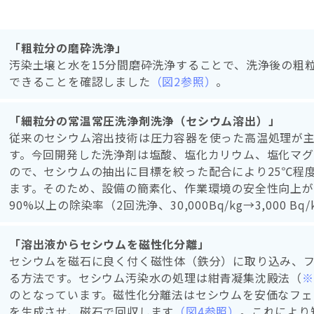
「粗粒分の磨砕洗浄」
汚染土壌と水を15分間磨砕洗浄することで、洗浄後の粗
できることを確認しました
（図2参照）
。
「細粒分の常温常圧洗浄剤洗浄（セシウム溶出）」
従来のセシウム溶出技術は圧力容器を使った高温処理が
す。今回開発した洗浄剤は塩酸、塩化カリウム、塩化マ
ので、セシウムの抽出に目標を絞った配合により25℃程
ます。そのため、設備の簡素化、作業環境の安全性向上が
90%以上の除染率（2回洗浄、30,000Bq/kg→3,000 
「溶出液からセシウムを磁性化分離」
セシウムを磁石に良く付く磁性体（鉄分）に取り込み、
る方法です。セシウム汚染水の処理は紺青凝集沈殿法（
※
のとなっています。磁性化分離法はセシウムを安価なフェ
を生成させ、磁石で回収します
（図4参照）
。これにより