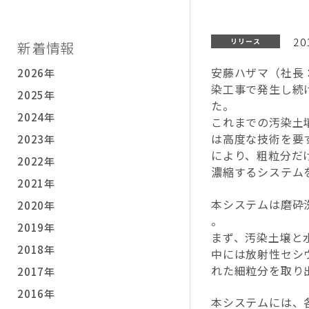
20
リリース
新着情報
安藤ハザマ（社長
2026年
染工事で発生し続
2025年
た。
2024年
これまでの汚染土壌
は高度な技術を要
2023年
により、粗粒分だ
2022年
濃縮するシステム
2021年
本システムは磨砕
2020年
。
2019年
まず、汚染土壌と
2018年
中には放射性セシ
れた細粒分を取り
2017年
2016年
本システムには、