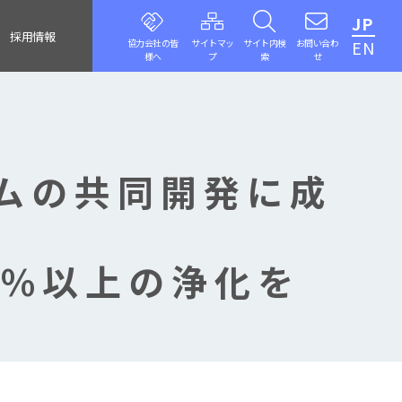
JP
採用情報
協力会社の皆
サイトマッ
サイト内検
お問い合わ
EN
様へ
プ
索
せ
ムの共同開発に成
7%以上の浄化を