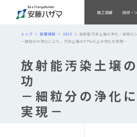
施工実績
技術・
トップ
新着情報
2013
放射能汚染土壌の浄化・減容化
－細粒分の浄化により、汚染土壌の97%以上の浄化を実現－
放射能汚染土壌
功
－細粒分の浄化に
実現－