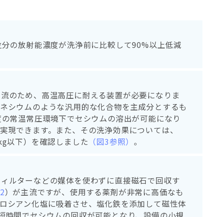
粒分の放射能濃度が洗浄前に比較して90%以上低減
主流のため、高温高圧に耐える装置が必要になりま
グネシウムのような汎用的な化合物を主成分とするも
度の常温常圧環境下でセシウムの溶出が可能になり
実現できます。また、その洗浄効果については、
Bq/kg以下）を確認しました
（図3参照）
。
フィルターなどの媒体を使わずに直接磁石で回収す
2
）が主流ですが、使用する薬剤が非常に高価なも
ロシアン化塩に吸着させ、塩化鉄を添加して磁性体
短時間でセシウムの回収が可能となり、設備の小規