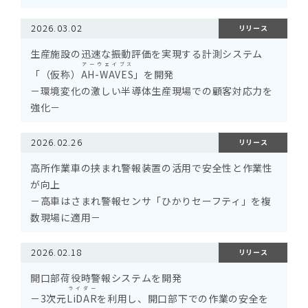
2026.03.02
リリース
生産施設の迅速な振動評価を実現する計測システム
アーウェイブス
「（仮称）
AH-WAVES
」を開発
－環境変化の激しい半導体生産現場での顧客対応力を
強化－
2026.02.26
リリース
高所作業車の挟まれ警報装置の活用で安全性と作業性
が向上
－高車はさまれ警報センサ「ひかりセーフティ」を複
数現場に適用－
2026.02.18
リリース
開口部荷役時警報システムを開発
ライダー
－3次元
LiDAR
を利用し、開口部下での作業の安全を