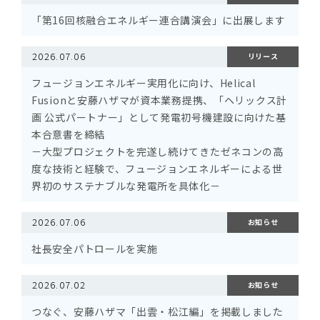
「第16回核融合エネルギー連合講演会」に出展します
2026.07.06
リリース
フュージョンエネルギー実用化に向け、Helical
Fusionと安藤ハザマが資本業務提携、「ヘリックス計
画 公式パートナー」として発電初号機建設に向けた基
本合意書を締結
－大型プロジェクトを完遂し続けてきたゼネコンの高
度な技術と経験で、フュージョンエネルギーによる世
界初のサステナブルな発電所を具体化－
2026.07.06
お知らせ
社長安全パトロールを実施
2026.07.02
お知らせ
つなぐ、安藤ハザマ「出雲・松江編」を掲載しました