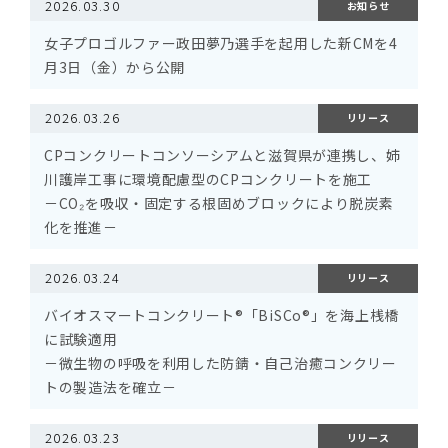
2026.03.30
お知らせ
女子プロゴルファー政田夢乃選手を起用した新CMを4
月3日（金）から公開
2026.03.26
リリース
CPコンクリートコンソーシアムと滋賀県が連携し、姉
川護岸工事に環境配慮型のCPコンクリートを施工
－CO₂を吸収・固定する根固めブロックにより脱炭素
化を推進－
2026.03.24
リリース
バイオスマートコンクリート®「BiSCo®」を海上桟橋
に試験適用
－微生物の呼吸を利用した防錆・自己治癒コンクリー
トの製造法を確立－
2026.03.23
リリース