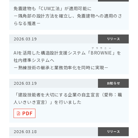
免震建物も「CUW工法」が適用可能に
－隅角部の設計方法を確立し、免震建物への適用のさ
らなる推進－
2026.03.19
リリース
ブラウニー
AIを活用した構造設計支援システム「
BROWNIE
」を
社内標準システムへ
－熟練技術の継承と業務効率化を同時に実現－
2026.03.19
お知らせ
「建設技能者を大切にする企業の自主宣言（愛称：職
人いきいき宣言）」を行いました
2026.03.18
リリース