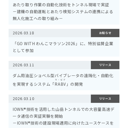
あたり取り作業の自動化技術をトンネル現場で実証
－建機の自動運転とあたり検知システムの連携による
無人化施工への取り組み－
2026.03.18
お知らせ
「GO WITH わんこマラソン2026」に、特別協賛企業
として参加
2026.03.11
リリース
ダム用油圧ショベル型バイブレータの遠隔化・自動化
ラ・ビブ
を実現するシステム「
RABV
」の開発
2026.03.10
リリース
IOWN®技術を活用した山岳トンネルでの大容量高速デ
ータ通信の実証実験を開始
－IOWN®技術の建設現場適用に向けたユースケースを