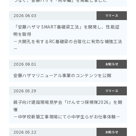
つなぐ、安藤ハザマ「熊本編」を掲載しました
2026.06.03
リリース
「安藤ハザマ SMART基礎梁工法」を開発し、性能証
明を取得
－大開孔を有するRC基礎梁の合理化に有効な補強工法
－
2026.06.01
お知らせ
安藤ハザマリニューアル事業のコンテンツを公開
2026.05.29
リリース
親子向け建設現場見学会「けんせつ探検隊2026」を開
催
－中学校新築工事現場にて小中学生らがお仕事体験－
2026.05.22
お知らせ