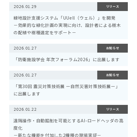
2026.01.29
リリース
緑地設計支援システム「UUell（ウェル）」を開発
－効果的な緑化計画の実現に向け、設計者による樹木
の配植や樹種選定をサポート－
2026.01.27
お知らせ
「防衛施設学会 年次フォーラム2026」に出展します
2026.01.27
お知らせ
「第30回 震災対策技術展 ー自然災害対策技術展ー」
に出展します
2026.01.22
リリース
遠隔操作・自動掘削を可能とするAI-ロードヘッダの高
度化
－新たな機能を付加した2機種の現場実証－