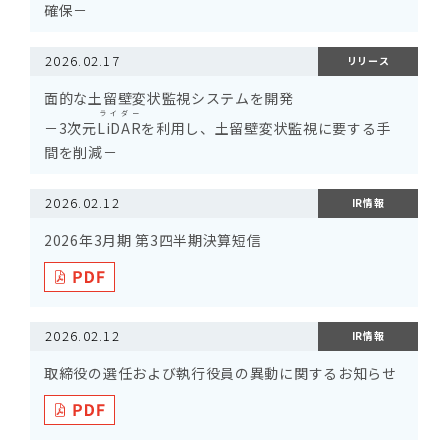
確保－
2026.02.17
リリース
面的な土留壁変状監視システムを開発
ライダー
－3次元
LiDAR
を利用し、土留壁変状監視に要する手
間を削減－
2026.02.12
IR情報
2026年3月期 第3四半期決算短信
2026.02.12
IR情報
取締役の選任および執行役員の異動に関するお知らせ