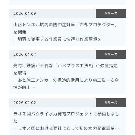
2026.04.09
リリース
山岳トンネル坑内の熱中症対策「冷却プロテクター」
を開発
－切羽で従事する作業員に快適な作業環境を－
2026.04.07
リリース
先付け鉄筋が不要な「かべプラス工法®」が強度指定
を取得
－あと施工アンカーの構造的活用により施工性・安全
性が向上－
2026.04.02
リリース
ラオス国パクライ水力発電プロジェクトに参画しまし
た
－ラオス国における両社にとって初の水力発電事業－