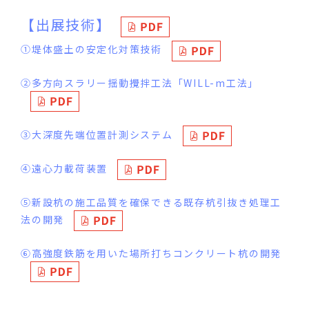
【出展技術】
①堤体盛土の安定化対策技術
②多方向スラリー揺動攪拌工法「WILL-m工法」
③大深度先端位置計測システム
④遠心力載荷装置
⑤新設杭の施工品質を確保できる既存杭引抜き処理工
法の開発
⑥高強度鉄筋を用いた場所打ちコンクリート杭の開発