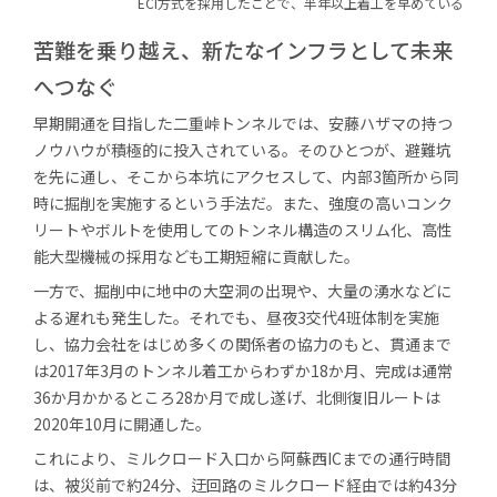
ECI方式を採用したことで、
半年以上着工を早めている
苦難を乗り越え、
新たなインフラとして未来
へつなぐ
早期開通を目指した二重峠トンネルでは、安藤ハザマの持つ
ノウハウが積極的に投入されている。そのひとつが、避難坑
を先に通し、そこから本坑にアクセスして、内部3箇所から同
時に掘削を実施するという手法だ。また、強度の高いコンク
リートやボルトを使用してのトンネル構造のスリム化、高性
能大型機械の採用なども工期短縮に貢献した。
一方で、掘削中に地中の大空洞の出現や、大量の湧水などに
よる遅れも発生した。それでも、昼夜3交代4班体制を実施
し、協力会社をはじめ多くの関係者の協力のもと、貫通まで
は2017年3月のトンネル着工からわずか18か月、完成は通常
36か月かかるところ28か月で成し遂げ、北側復旧ルートは
2020年10月に開通した。
これにより、ミルクロード入口から阿蘇西ICまでの通行時間
は、被災前で約24分、迂回路のミルクロード経由では約43分