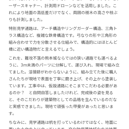
ーザースキャナー、計測用ドローンなどを活用しました。こ
れにより地面の高低差だけでなく、周囲の樹木の高さや枝ぶ
りも計測しました。
特別見学通路は、アーチ構造やリングガーダー構造、三角ト
ラス構造など、複雑な鉄骨構造です。弓なりの形や三角形の
組み合わせで力を分散させる仕組みで、構造的にはほとんど
橋に近い構造物だと言えるでしょう。
これを、難攻不落の熊本城ならではの狭い通路でも運べるよ
うに、3m未満のパーツに分解して、運び入れ、現場で組み立
てました。溶接跡がわからないように、組み立てた後に職人
さんたちが現地で表面を丁寧に磨き上げ、その上から塗装し
ています。工事中は、仮設通路にそこまでこだわる必要があ
るのか？ と自問自答しましたけれど、完成後の姿を見る
と、そのこだわりが建築物としての品格を生んでいるのだな
と実感できました。現地で頑張った甲斐があったと思いま
す。
ちなみに、見学通路は杭を打っているわけではなく、地面に
置いた土台の上に立っています。文化財保護地域なので地面