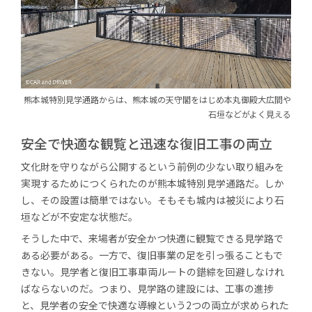
熊本城特別見学通路からは、
熊本城の天守閣を
はじめ
本丸御殿大広間や
石垣などがよく見える
安全で快適な観覧と迅速な復旧工事の両立
文化財を守りながら公開するという前例の少ない取り組みを
実現するためにつくられたのが熊本城特別見学通路だ。しか
し、その設置は簡単ではない。そもそも城内は被災により石
垣などが不安定な状態だ。
そうした中で、来場者が安全かつ快適に観覧できる見学路で
ある必要がある。一方で、復旧事業の足を引っ張ることもで
きない。見学者と復旧工事車両ルートの錯綜を回避しなけれ
ばならないのだ。つまり、見学路の建設には、工事の進捗
と、見学者の安全で快適な導線という2つの両立が求められた