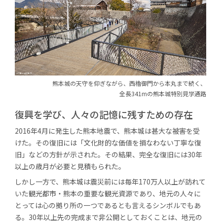
熊本城の天守を仰ぎながら、
西櫓御門から
本丸まで続く、
全長341mの熊本城特別見学通路
復興を学び、
人々の記憶に残すための存在
2016年4月に発生した熊本地震で、熊本城は甚大な被害を受
けた。その復旧には「文化財的な価値を損なわない丁寧な復
旧」などの方針が示された。その結果、完全な復旧には30年
以上の歳月が必要と見積もられた。
しかし一方で、熊本城は震災前には毎年170万人以上が訪れて
いた観光都市・熊本の重要な観光資源であり、地元の人々に
とっては心の拠り所の一つであるとも言えるシンボルでもあ
る。30年以上先の完成まで非公開としておくことは、地元の