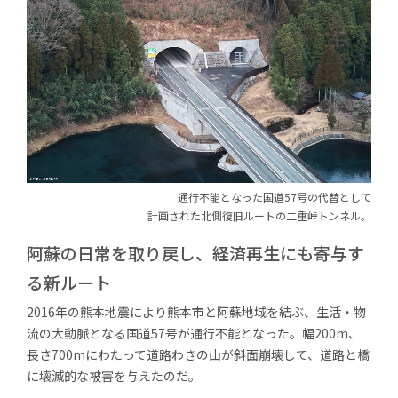
通行不能となった国道57号の代替として
計画された北側復旧ルートの二重峠トンネル。
阿蘇の日常を取り戻し、
経済再生にも寄与す
る新ルート
2016年の熊本地震により熊本市と阿蘇地域を結ぶ、生活・物
流の大動脈となる国道57号が通行不能となった。幅200m、
長さ700mにわたって道路わきの山が斜面崩壊して、道路と橋
に壊滅的な被害を与えたのだ。