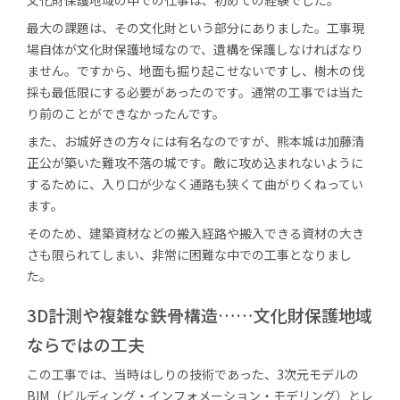
最大の課題は、その文化財という部分にありました。工事現
場自体が文化財保護地域なので、遺構を保護しなければなり
ません。ですから、地面も掘り起こせないですし、樹木の伐
採も最低限にする必要があったのです。通常の工事では当た
り前のことができなかったんです。
また、お城好きの方々には有名なのですが、熊本城は加藤清
正公が築いた難攻不落の城です。敵に攻め込まれないように
するために、入り口が少なく通路も狭くて曲がりくねってい
ます。
そのため、建築資材などの搬入経路や搬入できる資材の大き
さも限られてしまい、非常に困難な中での工事となりまし
た。
3D計測や複雑な鉄骨構造……文化財保護地域
ならではの工夫
この工事では、当時はしりの技術であった、3次元モデルの
BIM（ビルディング・インフォメーション・モデリング）とレ