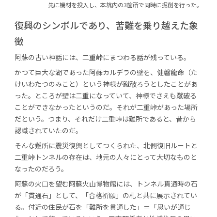
先に機材を投入し、
本坑内の3箇所で同時に掘削を行った。
復興のシンボルであり、
苦難を乗り越えた象
徴
阿蘇の古い神話には、二重峠にまつわる話が残っている。
かつて巨大な湖であった阿蘇カルデラの壁を、健磐龍命（た
けいわたつのみこと）という神様が蹴破ろうとしたことがあ
った。ところが壁は二重になっていて、神様でさえも蹴破る
ことができなかったというのだ。それが二重峠があった場所
だという。つまり、それだけ二重峠は難所であると、昔から
認識されていたのだ。
そんな難所に震災復興としてつくられた、北側復旧ルートと
二重峠トンネルの存在は、地元の人々にとって大切なものと
なったのだろう。
阿蘇の火口を望む阿蘇火山博物館には、トンネル貫通時の石
が「貫通石」として、「合格祈願」の札と共に展示されてい
る。付近の住民が石を「難所を貫通した」＝「思いが通じ