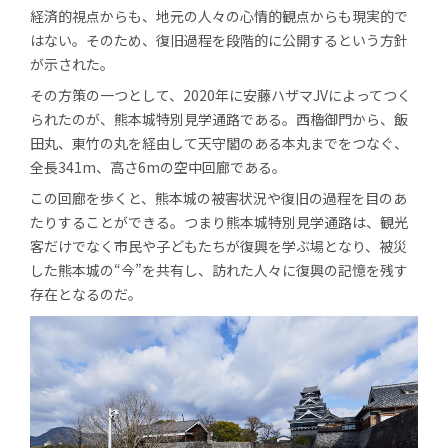
経済的視点からも、地元の人々の心情的観点からも現実的で
はない。そのため、復旧過程を段階的に公開するという方針
が示された。
その方策の一つとして、2020年に安藤ハザマJVによってつく
られたのが、熊本城特別見学通路である。西櫓御門から、飯
田丸、東竹の丸を経由して天守閣のある本丸までをつなぐ、
全長341m、高さ6mの空中回廊である。
この回廊を歩くと、熊本城の被害状況や復旧の過程を目のあ
たりすることができる。つまり熊本城特別見学通路は、観光
客だけでなく市民や子どもたちが復興を学ぶ場となり、被災
した熊本城の“今”を共有し、訪れた人々に復興の記憶を残す
存在となるのだ。