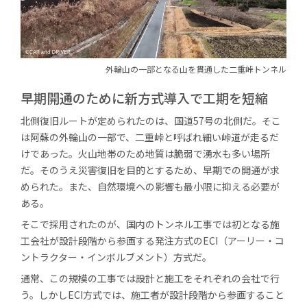
外輪山の一部となる山を
貫通した二重峠トンネル
早期開通のために新方式導入で
工期を短縮
北側復旧ルートが定められたのは、国道57号の北側だ。そこ
は阿蘇の外輪山の一部で、二重峠と呼ばれ細い峠道が走るだ
けであった。火山地帯のため地質は脆弱で湧水も多い場所
だ。そのうえ災害復旧を目的とするため、早期での開通が求
められた。また、自然環境への影響も最小限に抑える必要が
ある。
そこで採用されたのが、国内のトンネル工事では初となる施
工会社が設計段階から参画する発注方式のECI（アーリー・コ
ントラクター・インボルブメント）方式だ。
通常、この規模の工事では設計と施工をそれぞれの会社で行
う。しかしECI方式では、施工者が設計段階から参画すること