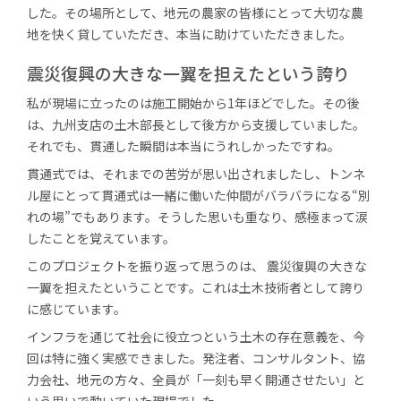
した。その場所として、地元の農家の皆様にとって大切な農
地を快く貸していただき、本当に助けていただきました。
震災復興の大きな一翼を担えたという誇り
私が現場に立ったのは施工開始から1年ほどでした。その後
は、九州支店の土木部長として後方から支援していました。
それでも、貫通した瞬間は本当にうれしかったですね。
貫通式では、それまでの苦労が思い出されましたし、トンネ
ル屋にとって貫通式は一緒に働いた仲間がバラバラになる“別
れの場”でもあります。そうした思いも重なり、感極まって涙
したことを覚えています。
このプロジェクトを振り返って思うのは、 震災復興の大きな
一翼を担えたということです。これは土木技術者として誇り
に感じています。
インフラを通じて社会に役立つという土木の存在意義を、今
回は特に強く実感できました。発注者、コンサルタント、協
力会社、地元の方々、全員が「一刻も早く開通させたい」と