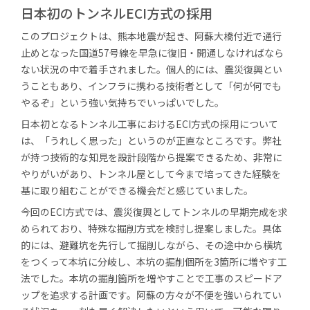
日本初のトンネルECI方式の採用
このプロジェクトは、熊本地震が起き、阿蘇大橋付近で通行
止めとなった国道57号線を早急に復旧・開通しなければなら
ない状況の中で着手されました。個人的には、震災復興とい
うこともあり、インフラに携わる技術者として「何が何でも
やるぞ」という強い気持ちでいっぱいでした。
日本初となるトンネル工事におけるECI方式の採用について
は、「うれしく思った」というのが正直なところです。弊社
が持つ技術的な知見を設計段階から提案できるため、非常に
やりがいがあり、トンネル屋として今まで培ってきた経験を
基に取り組むことができる機会だと感じていました。
今回のECI方式では、震災復興としてトンネルの早期完成を求
められており、特殊な掘削方式を検討し提案しました。具体
的には、避難坑を先行して掘削しながら、その途中から横坑
をつくって本坑に分岐し、本坑の掘削個所を3箇所に増やす工
法でした。本坑の掘削箇所を増やすことで工事のスピードア
ップを追求する計画です。阿蘇の方々が不便を強いられてい