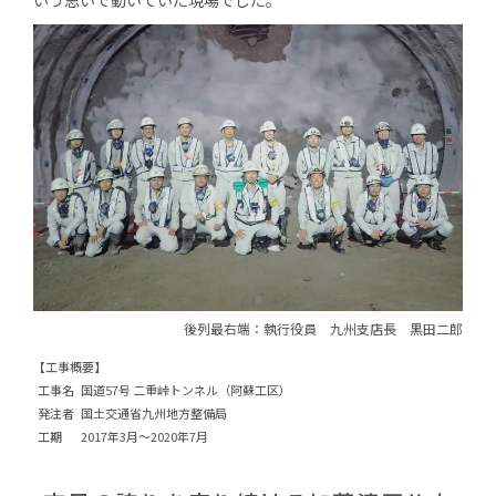
いう思いで動いていた現場でした。
後列最右端：執行役員
九州支店長 黒田二郎
【工事概要】
工事名
国道57号 二重峠トンネル（阿蘇工区）
発注者
国土交通省九州地方整備局
工期
2017年3月～2020年7月