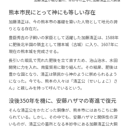
熊本市民にとって神にも等しい存在
加藤清正は、今の熊本市の基礎を築いた人物として地元の誇
りとなる存在だ。
豊臣秀吉の子飼いの家臣として活躍した加藤清正は、1588年
に肥後北半国の領主として隈本城（古城）に入り、1607年に
現在の熊本城を完成させる。
長引いた戦乱で荒れた肥後を立て直すため、治山治水、水田
開発に力を入れ、南蛮貿易に取り組んだ。その結果、肥後は
豊かな国となり、清正は領民から神のように崇められるよう
になった。今でも、熊本の人々は「清正公（せいしょこ）さ
ん」と親しみを持って呼んでいるという。
没後350年を機に、安藤ハザマの寄進で復元
そんな清正公をかたどった銅像が、熊本市にはあちこちに飾
られている。しかし、その中でも、安藤ハザマと関係性の深
いものが、清正公の墓所となる本妙寺にある加藤清正公大銅