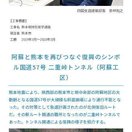
四国支店建築部長
若林和之
【工事概要】
工事名
熊本城特別見学通路
発注者
熊本市
工期
2019年3月～2020年3月
阿蘇と熊本を再びつなぐ復興のシンボ
ル
国道57号 二重峠トンネル（阿蘇工
区）
熊本地震により、県西部の熊本市と県中央部の阿蘇地区の大
動脈となる国道57号が
大規模な斜面崩壊により通行不能とな
った。その対策として急遽計画されたのが北側復旧ルート
だ。
その新ルート開通の難所となったのが二重峠トンネルで
あった。トンネル開通による復興の様子を紹介する。