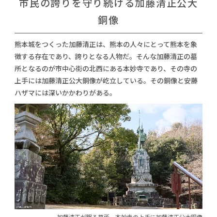
市民の誇りを守り続ける
加藤清正公大
銅像
熊本城をつくった加藤清正は、熊本の人々にとって熊本を象
徴する存在であり、誇りとなる人物だ。
そんな加藤清正の墓
所となるのが市中心街の北西にある本妙寺であり、その寺の
上手には加藤清正公大銅像が屹立している。
その銅像と安藤
ハザマには深いかかわりがある。
加藤清正が眠る墓所、
本妙寺の上手に加藤清正公大銅像