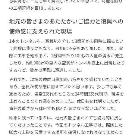
る状況を、一刻も早く解決したいという思いで、可能な限り
の工期短縮を目指しました。
地元の皆さまのあたたかいご協力と復興への
使命感に支えられた現場
1本のトンネルを、避難坑を介して3箇所から同時に掘るとい
う経験は我々にもなく、最初は不安もありました。また、実
際に工事を始めると、1分間当たり10tもの大量の湧水が発生
したり、約6,000㎥の巨大な空洞がトンネル直上に出現したり
するなど、数々の困難に遭遇しました。
それでも、現場の仲間は震災の爪痕を肌で感じていたことも
あり、全員が使命感に燃えていたと思います。少しでも早く
進めるため、通常2交代のところを24時間3交代制で、現場を
止めることなく作業を進めました。休日も交代制でしたが、
責任の重さから休日でも休んだ気にならないほどでした。
印象に残っているのは、地元の皆さまがとても協力的に接し
てくださったことです。今回のトンネル工事では、掘削した
膨大な土砂を仮置きする場所を確保しなければなりませんで