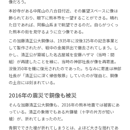
像だろう。
本妙寺がある中尾山の八合目付近、その展望スペースに像は
飾られており、眼下に熊本市を一望することができる。晴れ
た日であれば、阿蘇山系まで眺望できるのだ。自らがつくっ
た熊本の街を見守るように立つ像である。
この加藤清正公大銅像は、1935年に没後325年の記念事業と
して製作されたが、戦中の金属供出で撤去されてしまう。し
かし、清正公が築城した名古屋城を安藤ハザマ（当時：間
組）が再建したことを縁に、当時の神部社長が像を再寄進。
没後350年を機に復元されたのであった。ちなみに寄進は神部
社長が「清正公に深く帰依敬慕」していたのが理由と、銅像
の土台には刻まれている。
2016年の震災で銅像も被災
そんな加藤清正公大銅像も、2016年の熊本地震では被害にあ
っている。清正の象徴でもある片鎌槍（十字の片方が短い
槍）が、折れてしまったのだ。
青銅でできた槍が折れてしまうとは、よほど大きな揺れであ