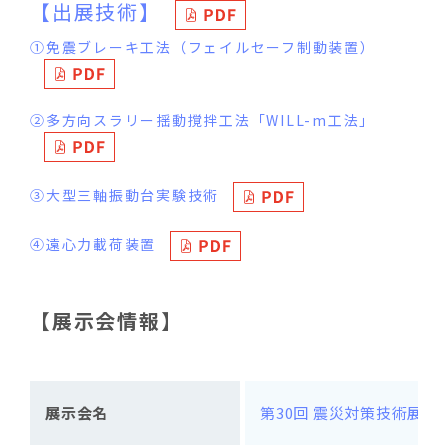
【出展技術】
①免震ブレーキ工法（フェイルセーフ制動装置）
②多方向スラリー揺動撹拌工法「WILL-m工法」
③大型三軸振動台実験技術
④遠心力載荷装置
【展示会情報】
展示会名
第30回 震災対策技術展 