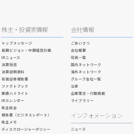
株主・投資家情報
会社情報
トップメッセージ
ごあいさつ
長期ビジョン・中期経営計画
会社概要
IRニュース
役員一覧
決算短信
国内ネットワーク
決算説明資料
海外ネットワーク
有価証券報告書
グループ会社一覧
ファクトブック
沿革
業績ハイライト
企業理念・行動規範
IRカレンダー
ライブラリー
株主総会
インフォメーション
報告書（ビジネスレポート）
株主メモ
ニュース
ディスクロージャーポリシー