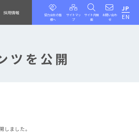
JP
採用情報
協力会社の皆
サイトマッ
サイト内検
お問い合わ
EN
様へ
プ
索
せ
ンツを公開
開しました。