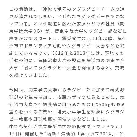
この活動は、「津波で地元のタグラグビーチームの道
具が流されてしまい、子どもたちがラグビーをできな
いでいる」という報道に触れた安藤ハザマの社員（関
東学院大学OB）が、関東学院大学のラグビー部などに
声をかけてスタートし、震災発生の2011年以降、気仙
沼市でボランティア活動やタグラグビー大会などを実
施しているもので、2012年と2013年には、現地での
活動の他に、気仙沼市大島の児童を横浜市の関東学院
大学に招いてタグラグビー大会を開催するなど、交流
を続けてきました。
今回は、関東学院大学からラグビー部に加えて硬式野
球部の学生も参加し、安藤ハザマの社員とともに、気
仙沼市大島で牡蠣養殖に用いるための1つ50kgもある
重りをつくる作業や、地元小中学生を対象にタグラグ
ビー教室や野球教室を開催するなどしました。
中でも気仙沼市立鹿折中学校の仮設グラウンドで7月
13日に開催した”福幸！気仙沼「絆カップ2014」”と