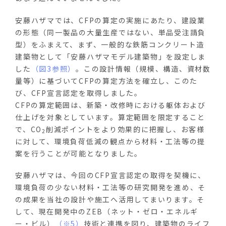
安藤ハザマでは、CFPの算定の実施にあたり、建設業
の形態（同一製品の大量生産ではない、単品受注請負
型）をふまえて、まず、一般的な鉄筋コンクリート造
建築物として「安藤ハザマモデル建築物」を設定しま
した
（図3参照）
。この設計情報（規模、構造、資材数
量等）に基づいてCFPの算定方法を確立し、このた
び、CFP宣言認定を取得しました。
CFPの算定範囲は、新築・改修時における躯体および
仕上げを対象としています。算定範囲を限定すること
で、CO
削減ポイントをより効果的に把握し、お客様
2
に対して、環境負荷低減の観点から材料・工法等の提
案を行うことが可能となりました。
安藤ハザマは、今回のCFP宣言認定の取得を契機に、
環境負荷の少ない材料・工法等の研究開発を進め、そ
の成果を当社の設計や施工へ活用してまいります。そ
して、現在開発中のZEB（ネット・ゼロ・エネルギ
ー・ビル）
（※5）
技術と連携を図り、建築物のライフ