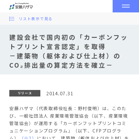
リスト表示で見る
建設会社で国内初の「カーボンフッ
トプリント宣言認定」を取得
－建築物（躯体および仕上材）の
CO₂排出量の算定方法を確立－
2014.07.31
リリース
安藤ハザマ（代表取締役社長：野村俊明）は、このた
び、一般社団法人 産業環境管理協会（以下、産業環境
管理協会）が運用する「カーボンフットプリントコミ
ュニケーションプログラム」（以下、CFPプログラ
ム）
（※1）
において、建築物（躯体および仕上材）を