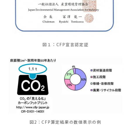
図１：CFP宣言認定証
図2：CFP算定結果の数値表示の例