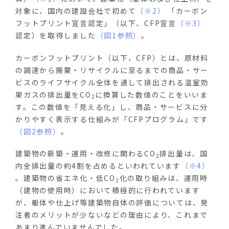
対象に、国内の建設会社で初めて
（※2）
「カーボン
フットプリント宣言認定」（以下、CFP宣言
（※3）
認定）を取得しました
（図1参照）
。
カーボンフットプリント（以下、CFP）とは、原材料
の調達から廃棄・リサイクルに至るまでの商品・サー
ビスのライフサイクル全体を通して排出される温室効
果ガスの排出量をCO
に換算した数値のことをいいま
2
す。この数値を「見える化」し、商品・サービスに分
かりやすく表示する仕組みが「CFPプログラム」です
（図2参照）
。
建築物の新築・運用・改修に関わるCO
排出量は、国
2
内全排出量の約4割を占めるといわれています
（※4）
。建築物の省エネ化・低CO
化の取り組みは、運用時
2
（建物の使用時）において積極的に行われています
が、躯体や仕上げ等建築物自体の評価については、発
注者のメリットが少ないなどの理由により、これまで
あまり進んでいませんでした。