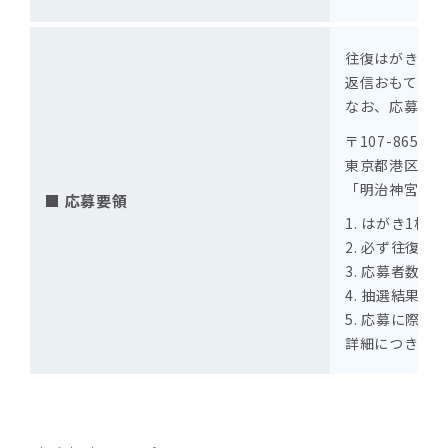
往復はがきで、
返信おもて面に
なお、応募はお
〒107-8658
東京都港区赤坂6
「明治神宮薪能
■ 応募要領
1. はがき1枚
2. 必ず往復
3. 応募者数
4. 抽選結果
5. 応募に際
詳細につきまし