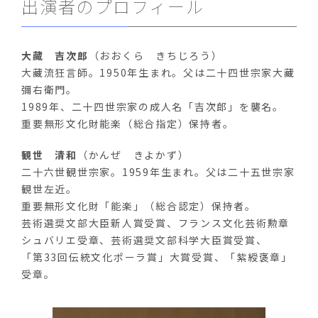
出演者のプロフィール
大藏 吉次郎
（おおくら きちじろう）
大藏流狂言師。1950年生まれ。父は二十四世宗家大藏
彌右衛門。
1989年、二十四世宗家の成人名「吉次郎」を襲名。
重要無形文化財能楽（総合指定）保持者。
観世 清和
（かんぜ きよかず）
二十六世観世宗家。1959年生まれ。父は二十五世宗家
観世左近。
重要無形文化財「能楽」（総合認定）保持者。
芸術選奨文部大臣新人賞受賞、フランス文化芸術勲章
シュバリエ受章、芸術選奨文部科学大臣賞受賞、
「第33回伝統文化ポーラ賞」大賞受賞、「紫綬褒章」
受章。