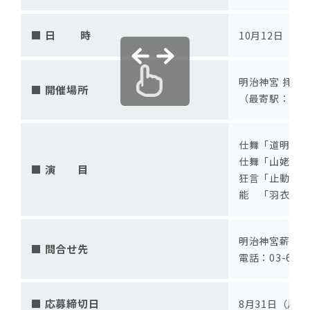
■ 日 時
10月12日（月
明治神宮 拝殿
■ 開催場所
（最寄駅：JR
仕舞「道明寺
仕舞「山姥
■ 演 目
狂言「止動方
能 「羽衣
明治神宮薪能実
■ 問合せ先
電話：03-623
■ 応募締切日
8月31日（月