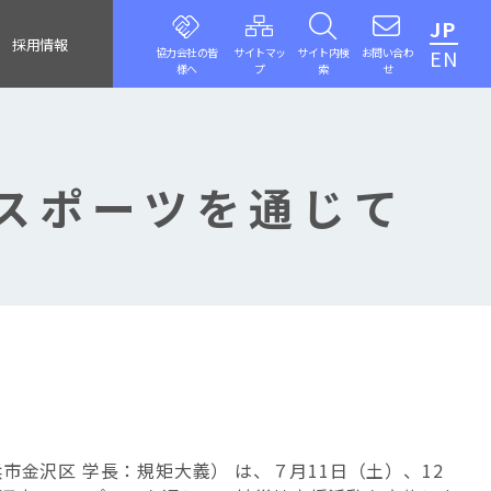
JP
採用情報
協力会社の皆
サイトマッ
サイト内検
お問い合わ
EN
様へ
プ
索
せ
スポーツを通じて
金沢区 学長：規矩大義） は、７月11日（土）、12