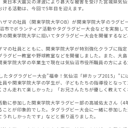
、東日本大震災の津波により甚大な被害を受けた宮城県気仙
おける活動は、今回で5年目を迎えます。
ハザマの社員（関東学院大学OB）が関東学院大学のラグビ
気仙沼市でボランティア活動やタグラグビー大会などを実施し
市の関東学院大学に招いてタグラグビー大会を開催するなど
ザマの社員とともに、関東学院大学が特別強化クラブに指定
グラグビー教室や野球教室などを開催しました。また、大島
関東学院大学の卒業生で現在は気仙沼市役所職員の方による
したタグラグビー大会”福幸！気仙沼「絆カップ2015」”
社員や関東学院大学の学生が、子どもたちの指導役となって
くさん走れて楽しかった」「お兄さんたちが優しく教えてく
活動に参加した関東学院大学ラグビー部の高城佑太さん（4
ることが印象的でした。タグラグビー大会に一緒に参加した
てうれしかったです」などと振り返りました。