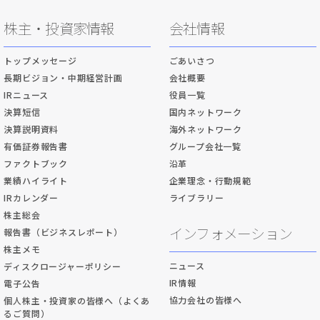
株主・投資家情報
会社情報
トップメッセージ
ごあいさつ
長期ビジョン・中期経営計画
会社概要
IRニュース
役員一覧
決算短信
国内ネットワーク
決算説明資料
海外ネットワーク
有価証券報告書
グループ会社一覧
ファクトブック
沿革
業績ハイライト
企業理念・行動規範
IRカレンダー
ライブラリー
株主総会
インフォメーション
報告書（ビジネスレポート）
株主メモ
ニュース
ディスクロージャーポリシー
IR情報
電子公告
協力会社の皆様へ
個人株主・投資家の皆様へ（よくあ
るご質問）