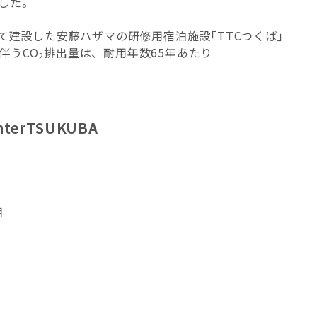
した。
て建設した安藤ハザマの研修用宿泊施設｢TTCつくば｣
伴うCO
排出量は、耐用年数65年あたり
2
enterTSUKUBA
月