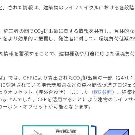
化」された情報は、建築物のライフサイクルにおける各段階
、施工者の間でCO
排出量に関する情報を共有し、具体的な
2
トをより効果的に把握し、発注者に対して、環境負荷低減の
た情報を蓄積することで、建物種別や用途に応じた環境負
ば」では、CFPにより算出されたCO
排出量の一部（247t
2
）
に登録されている地元茨城県などの森林間伐促進プロジェ
よりオフセット（埋め合わせ）しました
（図2参照）
。建築
いませんでした。CFPを活用することにより建物のライフサ
カーボン・オフセットが可能となります。