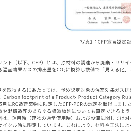
写真1：CFP宣言認定
リント（以下、CFP）とは、原材料の調達から廃棄・リサ
る温室効果ガスの排出量をCO
に換算し数値で「見える化」
2
認定を取得するにあたっては、予め認定対象の温室効果ガス
Carbon footprint of a Product- Product C
年5月にRC造建築物に限定したCFP-PCRの認定を取得し
造や混構造等のあらゆる構造種別についても算定できるように
範囲は、運用時（建物の通常使用時）および設備に関しては
サイクル時に限定しています。これにより、材料や工法によ