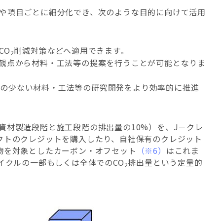
や項目ごとに細分化でき、次のような目的に向けて活用
CO
削減対策などへ適用できます。
2
観点から材料・工法等の提案を行うことが可能となりま
荷の少ない材料・工法等の研究開発をより効率的に推進
：資材製造段階と施工段階の排出量の10%）を、J－クレ
クトのクレジットを購入したり、自社保有のクレジット
物を対象としたカーボン・オフセット
（※6）
はこれま
イクルの一部もしくは全体でのCO
排出量という定量的
2