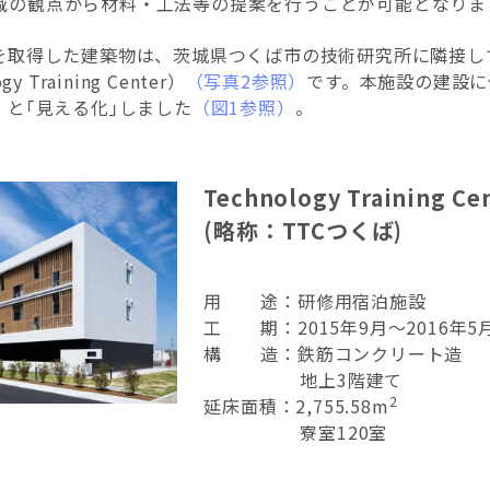
減の観点から材料・工法等の提案を行うことが可能となりま
定を取得した建築物は、茨城県つくば市の技術研究所に隣接し
y Training Center）
（写真2参照）
です。本施設の建設に
）と｢見える化｣しました
（図1参照）
。
Technology Training C
(略称：TTCつくば)
用 途：研修用宿泊施設
工 期：2015年9月～2016年5
構 造：鉄筋コンクリート造
地上3階建て
2
延床面積：2,755.58m
寮室120室