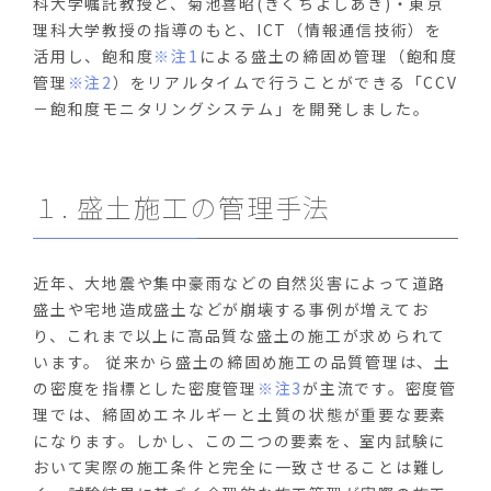
科大学嘱託教授と、菊池喜昭(きくちよしあき)・東京
理科大学教授の指導のもと、ICT（情報通信技術）を
活用し、飽和度
※注1
による盛土の締固め管理（飽和度
管理
※注2
）をリアルタイムで行うことができる「CCV
－飽和度モニタリングシステム」を開発しました。
１. 盛土施工の管理手法
近年、大地震や集中豪雨などの自然災害によって道路
盛土や宅地造成盛土などが崩壊する事例が増えてお
り、これまで以上に高品質な盛土の施工が求められて
います。 従来から盛土の締固め施工の品質管理は、土
の密度を指標とした密度管理
※注3
が主流です。密度管
理では、締固めエネルギーと土質の状態が重要な要素
になります。しかし、この二つの要素を、室内試験に
おいて実際の施工条件と完全に一致させることは難し