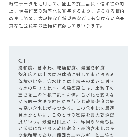
既往データを活用して、盛土の施工品質・信頼性の向
上、現場作業の効率化に寄与するよう、さらなる技術
改良に努め、大規模な自然災害などにも負けない高品
質な社会資本の整備に貢献してまいります。
飽和度、含水比、乾燥密度、最適飽和度
飽和度とは土の間隙体積に対して水が占める
体積の比率。含水比とは土粒子の重さに対す
る水の重さの比率。乾燥密度とは、土粒子の
重さを土の体積で割った値。含水比を変えな
がら同一方法で締固めを行うと乾燥密度の最
も高い含水比がみつかる。この含水比を最適
含水比といい、このときの密度を最大乾燥密
度という。最適飽和度とは、締固めが最も良
い状態になる最大乾燥密度・最適含水比の時
の飽和度であり、締固めエネルギーと土質の