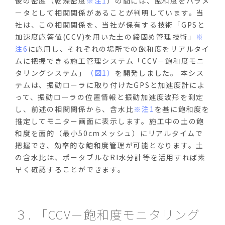
後の密度（乾燥密度
※注1
）の間には、飽和度をパラメ
ータとして相関関係があることが判明しています。当
社は、この相関関係を、当社が保有する技術「GPSと
加速度応答値(CCV)を用いた土の締固め管理技術」
※
注6
に応用し、それぞれの場所での飽和度をリアルタイ
ムに把握できる施工管理システム「CCV－飽和度モニ
タリングシステム」
（図1）
を開発しました。 本シス
テムは、振動ローラに取り付けたGPSと加速度計によ
って、振動ローラの位置情報と振動加速度波形を測定
し、前述の相関関係から、含水比
※注1
を基に飽和度を
推定してモニター画面に表示します。施工中の土の飽
和度を面的（最小50cmメッシュ）にリアルタイムで
把握でき、効率的な飽和度管理が可能となります。土
の含水比は、ポータブルなRI水分計等を活用すれば素
早く確認することができます。
３. 「CCV－飽和度モニタリング