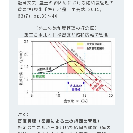
龍岡文夫. 盛土の締固めにおける飽和度管理の
重要性(技術手帳). 地盤工学会誌. 2015,
63(7), pp.39～40
〔盛土の飽和度管理の概念図〕
施工含水比と目標密度と飽和度幅で管理
密度管理（密度による土の締固め管理）
所定のエネルギーを用いた締固め試験（室内