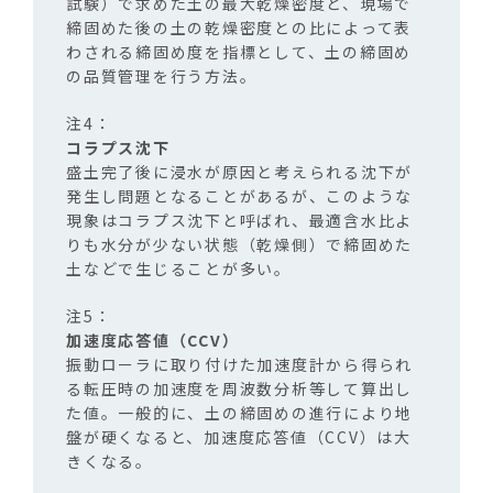
試験）で求めた土の最大乾燥密度と、現場で
締固めた後の土の乾燥密度との比によって表
わされる締固め度を指標として、土の締固め
の品質管理を行う方法。
コラプス沈下
盛土完了後に浸水が原因と考えられる沈下が
発生し問題となることがあるが、このような
現象はコラプス沈下と呼ばれ、最適含水比よ
りも水分が少ない状態（乾燥側）で締固めた
土などで生じることが多い。
加速度応答値（CCV）
振動ローラに取り付けた加速度計から得られ
る転圧時の加速度を周波数分析等して算出し
た値。一般的に、土の締固めの進行により地
盤が硬くなると、加速度応答値（CCV）は大
きくなる。