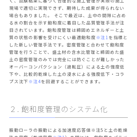
く、試験結果に基づく合理的な施工管理が実際の施工
現場で適切に実現できず、期待した成果が得られない
場合もありました。 そこで最近は、土中の間隙に占め
る水の割合を示す飽和度に着目した品質管理手法が注
目されています。飽和度管理は締固めエネルギーと土
質の状態の影響を受けにくい最適飽和度
※注1
を指標と
した新しい管理手法です。密度管理と合わせて飽和度
管理を行うことで、盛土材の含水比管理と締固めた盛
土の密度管理のみでは完全には防ぐことが難しかった
オーバーコンパクション（過転圧）による土の強度低
下や、比較的乾燥した土の浸水による強度低下・コラ
プス沈下
※注4
を回避することができます。
２. 飽和度管理のシステム化
振動ローラの振動による加速度応答値※注5と土の乾燥