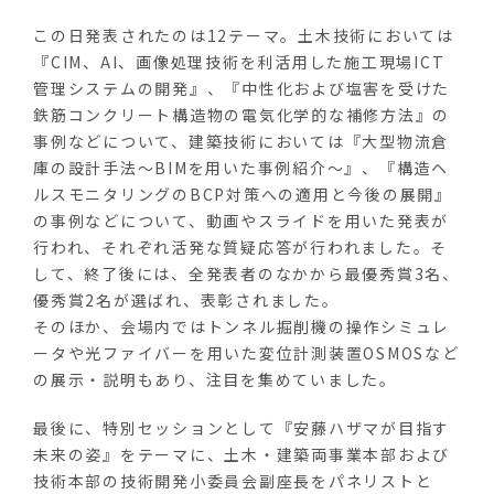
この日発表されたのは12テーマ。土木技術においては
『CIM、AI、画像処理技術を利活用した施工現場ICT
管理システムの開発』、『中性化および塩害を受けた
鉄筋コンクリート構造物の電気化学的な補修方法』の
事例などについて、建築技術においては『大型物流倉
庫の設計手法～BIMを用いた事例紹介～』、『構造ヘ
ルスモニタリングのBCP対策への適用と今後の展開』
の事例などについて、動画やスライドを用いた発表が
行われ、それぞれ活発な質疑応答が行われました。そ
して、終了後には、全発表者のなかから最優秀賞3名、
優秀賞2名が選ばれ、表彰されました。
そのほか、会場内ではトンネル掘削機の操作シミュレ
ータや光ファイバーを用いた変位計測装置OSMOSなど
の展示・説明もあり、注目を集めていました。
最後に、特別セッションとして『安藤ハザマが目指す
未来の姿』をテーマに、土木・建築両事業本部および
技術本部の技術開発小委員会副座長をパネリストと