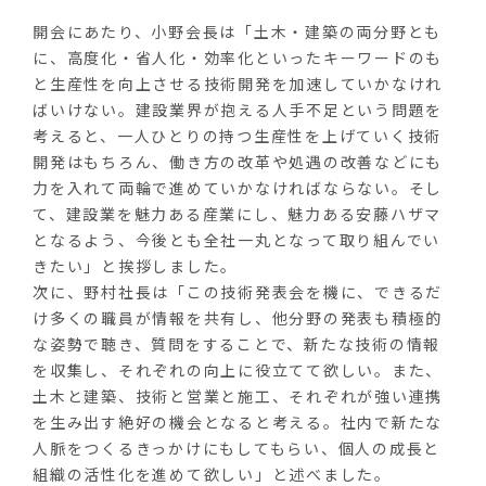
開会にあたり、小野会長は「土木・建築の両分野とも
に、高度化・省人化・効率化といったキーワードのも
と生産性を向上させる技術開発を加速していかなけれ
ばいけない。建設業界が抱える人手不足という問題を
考えると、一人ひとりの持つ生産性を上げていく技術
開発はもちろん、働き方の改革や処遇の改善などにも
力を入れて両輪で進めていかなければならない。そし
て、建設業を魅力ある産業にし、魅力ある安藤ハザマ
となるよう、今後とも全社一丸となって取り組んでい
きたい」と挨拶しました。
次に、野村社長は「この技術発表会を機に、できるだ
け多くの職員が情報を共有し、他分野の発表も積極的
な姿勢で聴き、質問をすることで、新たな技術の情報
を収集し、それぞれの向上に役立てて欲しい。また、
土木と建築、技術と営業と施工、それぞれが強い連携
を生み出す絶好の機会となると考える。社内で新たな
人脈をつくるきっかけにもしてもらい、個人の成長と
組織の活性化を進めて欲しい」と述べました。