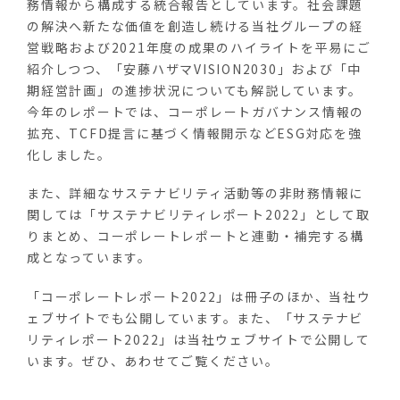
務情報から構成する統合報告としています。社会課題
の解決へ新たな価値を創造し続ける当社グループの経
営戦略および
2021
年度の成果のハイライトを平易にご
紹介しつつ、「安藤ハザマ
VISION2030
」および「中
期経営計画」の進捗状況についても解説しています。
今年のレポートでは、コーポレートガバナンス情報の
拡充、
TCFD
提言に基づく情報開示など
ESG
対応を強
化しました。
また、詳細なサステナビリティ活動等の非財務情報に
関しては「サステナビリティレポート
2022
」として取
りまとめ、コーポレートレポートと連動・補完する構
成となっています。
「コーポレートレポート
2022
」は冊子のほか、当社ウ
ェブサイトでも公開しています。また、「サステナビ
リティレポート
2022
」は当社ウェブサイトで公開して
います。ぜひ、あわせてご覧ください。