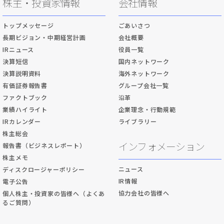
株主・投資家情報
会社情報
トップメッセージ
ごあいさつ
長期ビジョン・中期経営計画
会社概要
IRニュース
役員一覧
決算短信
国内ネットワーク
決算説明資料
海外ネットワーク
有価証券報告書
グループ会社一覧
ファクトブック
沿革
業績ハイライト
企業理念・行動規範
IRカレンダー
ライブラリー
株主総会
インフォメーション
報告書（ビジネスレポート）
株主メモ
ニュース
ディスクロージャーポリシー
IR情報
電子公告
協力会社の皆様へ
個人株主・投資家の皆様へ（よくあ
るご質問）