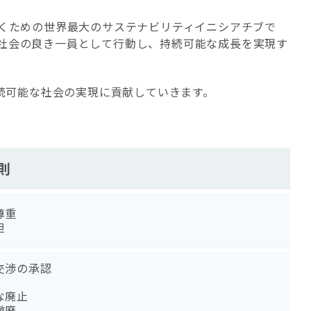
築くための世界最大のサステナビリティイニシアチブで
社会の良き一員として行動し、持続可能な成長を実現す
続可能な社会の実現に貢献していきます。
則
尊重
担
交渉の承認
な廃止
撤廃