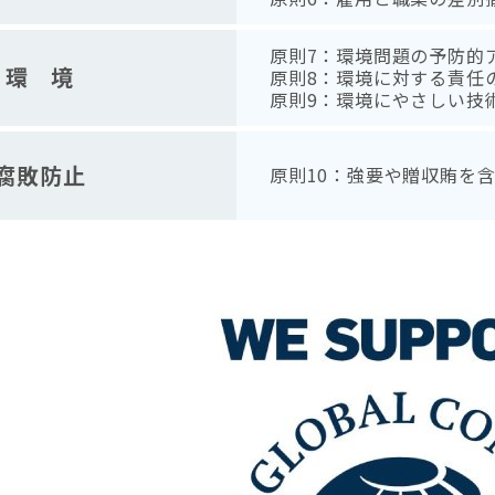
原則7：環境問題の予防的
環 境
原則8：環境に対する責任
原則9：環境にやさしい技
腐敗防止
原則10：強要や贈収賄を