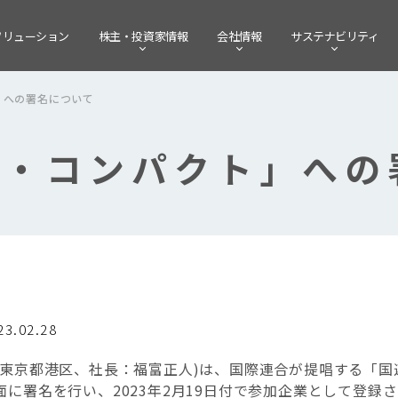
ソリューション
株主・
投資家情報
会社情報
サステナビリティ
」への署名について
ル・コンパクト」への
23.02.28
東京都港区、社長：福富正人
)
は、国際連合が提唱する「国
面に署名を行い、
2023
年
2
月
19
日付で参加企業として登録さ