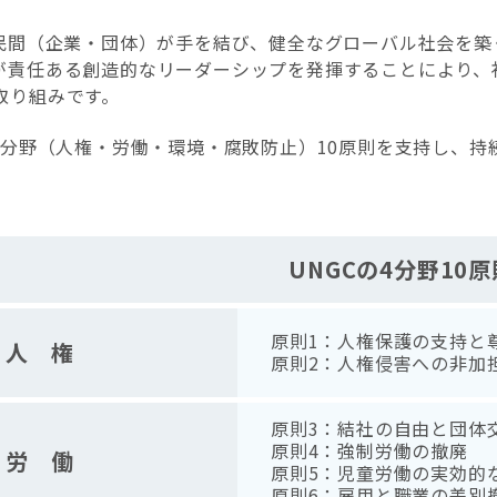
と民間（企業・団体）が手を結び、健全なグローバル社会を
が責任ある創造的なリーダーシップを発揮することにより、
取り組みです。
4
分野（人権・労働・環境・腐敗防止）
10
原則を支持し、持
UNGCの4分野10原
原則1：人権保護の支持と
人 権
原則2：人権侵害への非加
原則3：結社の自由と団体
原則4：強制労働の撤廃
労 働
原則5：児童労働の実効的
原則6：雇用と職業の差別