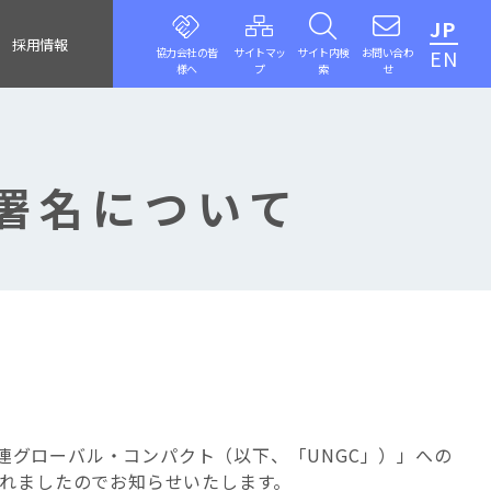
JP
採用情報
協力会社の皆
サイトマッ
サイト内検
お問い合わ
EN
様へ
プ
索
せ
署名について
連グローバル・コンパクト（以下、「
UNGC
」）」への
れましたのでお知らせいたします。