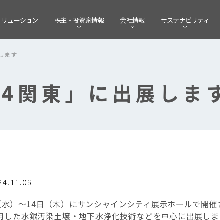
ソリューション
株主・
投資家情報
会社情報
サステナビリティ
します
24関東」に出展しま
24.11.06
3日（水）～14日（木）にサンシャインシティ展示ホールで開
用した水銀汚染土壌・地下水浄化技術などを中心に出展しま