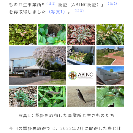
（注1）
（注2）
もの共生事業所®
認証（ABINC認証）」
（注3）
を再取得しました
（写真1）
。
写真1：認証を取得した事業所と生きものたち
今回の認証再取得では、
2022
年
2
月に取得した際と比