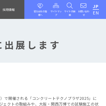
JP
採用情報
協力会社の皆
サイトマッ
サイト内検
お問い合わ
EN
様へ
プ
索
せ
に出展します
ー）で開催される「コンクリートテクノプラザ2025」に
ロジェクトの取組みや、大阪・関西万博での試験施工の状