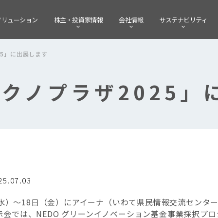
ソリューション
株主・
投資家情報
会社情報
サステナビリティ
25」に出展します
クノプラザ2025」
25.07.03
日（水）～18日（金）にアイーナ（いわて県民情報交流センタ
示会では、NEDO グリーンイノベーション基金事業採択プ