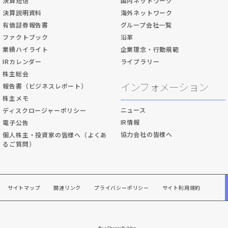
決算短信
国内ネットワーク
決算説明資料
海外ネットワーク
有価証券報告書
グループ会社一覧
ファクトブック
沿革
業績ハイライト
企業理念・行動規範
IRカレンダー
ライブラリー
株主総会
インフォメーション
報告書（ビジネスレポート）
株主メモ
ニュース
ディスクロージャーポリシー
IR情報
電子公告
協力会社の皆様へ
個人株主・投資家の皆様へ（よくあ
るご質問）
サイトマップ
関連リンク
プライバシーポリシー
サイト利用規約