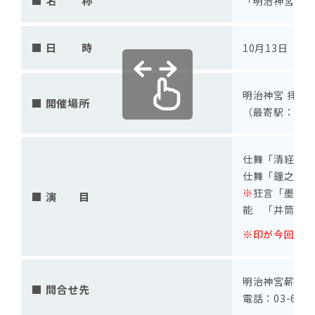
■ 名 称
「明治神宮薪能
■ 日 時
10月13日（
明治神宮 拝殿
■ 開催場所
（最寄駅：JR
仕舞「清経キ
仕舞「鐘之段
※
狂言「墨塗
■ 演 目
能 「井筒」
※印が今回変更
明治神宮薪能実
■ 問合せ先
電話：03-6234