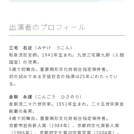
出演者のプロフィール
三宅 右近
（みやけ うこん）
和泉流狂言師。1941年生まれ。九世三宅藤九郎（人間
国宝）の次男。
5歳で初舞台。重要無形文化財総合指定保持者。
初の試みである手話狂言の指導は25年にわたってい
る。
金剛 永謹
（こんごう ひさのり）
金剛流二十六世宗家。1951年生まれ。二十五世宗家金
剛巌の長男。
4歳で初舞台。重要無形文化財総合指定保持者。
京都市芸術新人賞（1984年）、京都府文化賞新人賞
（1986年）、京都府文化賞功労賞受賞（2004年）。