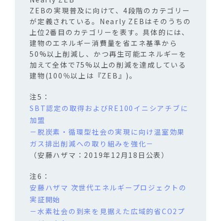
ZEBの実現普及に向けて、4段階のカテゴリー
が定義されている。Nearly ZEBはそのうちの
上位2番目のカテゴリーを表す。具体的には、
建物のエネルギー消費量を省エネ基準から
50%以上削減し、かつ再生可能エネルギーを
加えて全体で75%以上の削減を達成している
建物(100％以上は『ZEB』)。
SBT認定の取得およびRE100イニシアチブに
加盟
－脱炭素・循環型社会の実現に向け温室効果
ガス排出削減への取り組みを強化－
（安藤ハザマ：2019年12月18日公表）
安藤ハザマ 次世代エネルギープロジェクトの
実証開始
－水素社会の到来を見据えた広域的省CO2プ