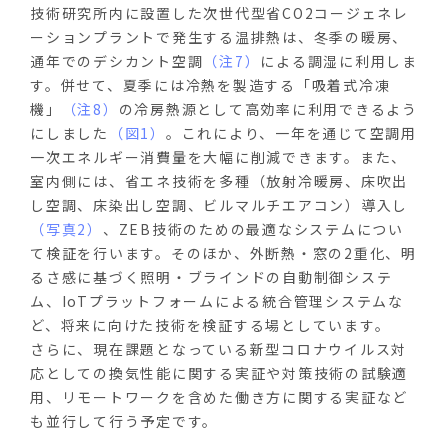
技術研究所内に設置した次世代型省CO2コージェネレ
ーションプラントで発生する温排熱は、冬季の暖房、
通年でのデシカント空調
（注7）
による調湿に利用しま
す。併せて、夏季には冷熱を製造する「吸着式冷凍
機」
（注8）
の冷房熱源として高効率に利用できるよう
にしました
（図1）
。これにより、一年を通じて空調用
一次エネルギー消費量を大幅に削減できます。また、
室内側には、省エネ技術を多種（放射冷暖房、床吹出
し空調、床染出し空調、ビルマルチエアコン）導入し
（写真2）
、ZEB技術のための最適なシステムについ
て検証を行います。そのほか、外断熱・窓の2重化、明
るさ感に基づく照明・ブラインドの自動制御システ
ム、IoTプラットフォームによる統合管理システムな
ど、将来に向けた技術を検証する場としています。
さらに、現在課題となっている新型コロナウイルス対
応としての換気性能に関する実証や対策技術の試験適
用、リモートワークを含めた働き方に関する実証など
も並行して行う予定です。