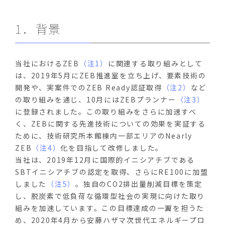
1．背景
当社におけるZEB
（注1）
に関連する取り組みとして
は、2019年5月にZEB推進室を立ち上げ、要素技術の
開発や、実案件でのZEB Ready認証取得
（注2）
など
の取り組みを通じ、10月にはZEBプランナー
（注3）
に登録されました。この取り組みをさらに加速すべ
く、ZEBに関する先進技術についての効果を実証する
ために、技術研究所本館棟内一部エリアのNearly
ZEB
（注4）
化を目指して改修しました。
当社は、2019年12月に国際的イニシアチブである
SBTイニシアチブの認定を取得、さらにRE100に加盟
しました
（注5）
。独自のCO2排出量削減目標を策定
し、脱炭素で低負荷な循環型社会の実現に向けた取り
組みを加速しています。この目標達成の一翼を担うた
め、2020年4月から安藤ハザマ次世代エネルギープロ