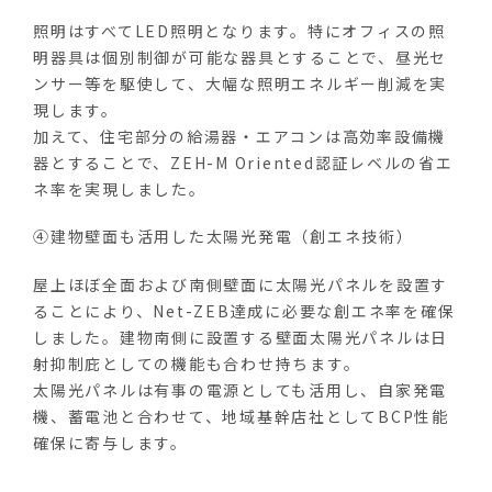
照明はすべて
LED
照明となります。特にオフィスの照
明器具は個別制御が可能な器具とすることで、昼光セ
ンサー等を駆使して、大幅な照明エネルギー削減を実
現します。
加えて、住宅部分の給湯器・エアコンは高効率設備機
器とすることで、
ZEH-M Oriented
認証レベルの省エ
ネ率を実現しました。
④建物壁面も活用した太陽光発電（創エネ技術）
屋上ほぼ全面および南側壁面に太陽光パネルを設置す
ることにより、
Net-ZEB
達成に必要な創エネ率を確保
しました。建物南側に設置する壁面太陽光パネルは日
射抑制庇としての機能も合わせ持ちます。
太陽光パネルは有事の電源としても活用し、自家発電
機、蓄電池と合わせて、地域基幹店社として
BCP
性能
確保に寄与します。