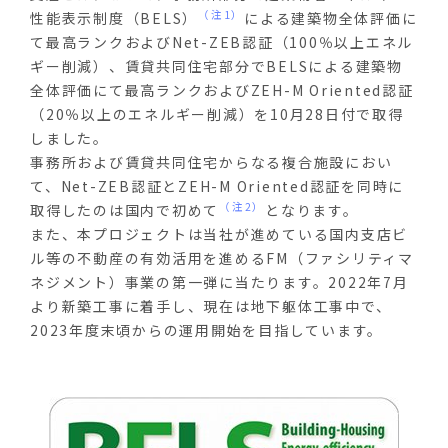
（注1）
性能表示制度（
BELS
）
による建築物全体評価に
て最高ランクおよび
Net-ZEB
認証（
100
％以上エネル
ギー削減）、賃貸共同住宅部分で
BELS
による建築物
全体評価にて最高ランクおよび
ZEH-M Oriented
認証
（
20
％以上のエネルギー削減）を
10
月
28
日付で取得
しました。
事務所および賃貸共同住宅からなる複合施設におい
て、
Net-ZEB
認証と
ZEH-M Oriented
認証を同時に
（注2）
取得したのは国内で初めて
となります。
また、本プロジェクトは当社が進めている国内支店ビ
ル等の不動産の有効活用を進める
FM
（ファシリティマ
ネジメント）事業の第一弾に当たります。
2022
年
7
月
より新築工事に着手し、現在は地下躯体工事中で、
2023
年度末頃からの運用開始を目指しています。