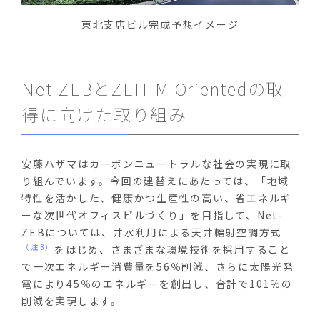
東北支店ビル完成予想イメージ
Net-ZEB
と
ZEH-M Oriented
の取
得に向けた取り組み
安藤ハザマはカーボンニュートラルな社会の実現に取
り組んでいます。今回の建替えにあたっては、「地域
特性を活かした、健康かつ生産性の高い、省エネルギ
ーな次世代オフィスビルづくり」を目指して、
Net-
ZEB
については、井水利用による天井輻射空調方式
（注3）
をはじめ、さまざまな環境技術を採用すること
で一次エネルギー消費量を
56
％削減、さらに太陽光発
電により
45
％のエネルギーを創出し、合計で
101
％の
削減を実現します。