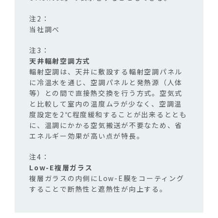
当社調べ
天井輻射空調方式
輻射空調は、天井に敷設する輻射空調パネル
に冷温水を通じ、空調パネルと発熱源（人体
等）との間で直接熱交換を行う方式。空気式
と比較して室内の温度ムラが少なく、空調温
度設定を2℃程度緩和することが出来るととも
に、温調にかかる空気搬送が不要なため、省
エネルギー効果が高い点が特長。
Low-E複層ガラス
複層ガラスの内側に
Low-E
膜をコーティング
することで断熱性と遮熱性が向上する。