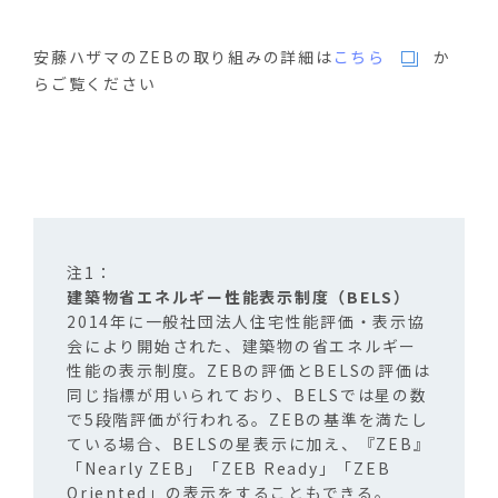
安藤ハザマのZEBの取り組みの詳細は
こちら
か
らご覧ください
建築物省エネルギー性能表示制度（
BELS
）
2014年に一般社団法人住宅性能評価・表示協
会により開始された、建築物の省エネルギー
性能の表示制度。
ZEB
の評価と
BELS
の評価は
同じ指標が用いられており、
BELS
では星の数
で
5
段階評価が行われる。
ZEB
の基準を満たし
ている場合、
BELS
の星表示に加え、『
ZEB
』
「
Nearly ZEB
」「
ZEB Ready
」「
ZEB
Oriented
」の表示をすることもできる。