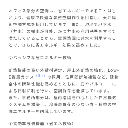
オフィス部分の空調は、省エネルギーであることはも
とより、健康で快適な執務空間作りを目指し、天井輻
射空調方式を採用しています。また、現地で地下水
（井水）の採水が可能、かつ井水の利用基準をすべて
満たしていることから、空調熱源に井水を利用するこ
とで、さらに省エネルギー効果を高めました。
②パッシブな省エネルギー技術
断熱性能の高い外壁材選定、屋上外断熱の強化、
Low-
（注4）
E
複層ガラス
の採用、住戸間断熱補強など、建物
全体の断熱性能を高めるとともに、庇やバルコニーに
よる日射抑制を行い、空調負荷を低減しています。
また、事務所部分は、屋内階段を中心とした自然換気
システムを構築し、冷暖房負荷の少ない春・秋季の空
調エネルギーを削減しています。
③高効率設備機器（省エネ技術）