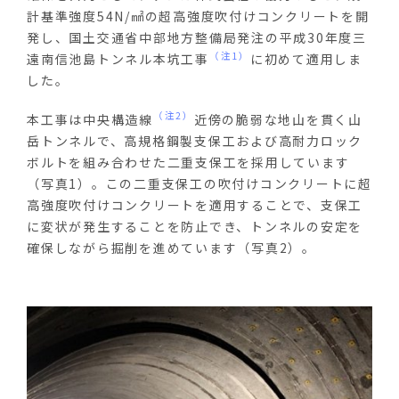
計基準強度54N/㎟の超高強度吹付けコンクリートを開
発し、国土交通省中部地方整備局発注の平成
30
年度三
（注1）
遠南信池島トンネル本坑工事
に初めて適用しま
した。
（注2）
本工事は中央構造線
近傍の脆弱な地山を貫く山
岳トンネルで、高規格鋼製支保工および高耐力ロック
ボルトを組み合わせた二重支保工を採用しています
（写真
1
）。この二重支保工の吹付けコンクリートに超
高強度吹付けコンクリートを適用することで、支保工
に変状が発生することを防止でき、トンネルの安定を
確保しながら掘削を進めています（写真
2
）。