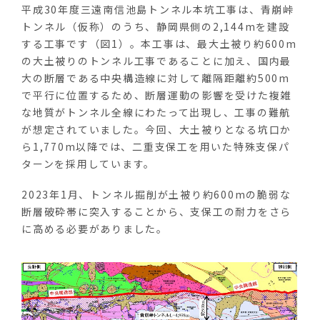
平成
30
年度三遠南信池島トンネル本坑工事は、青崩峠
トンネル（仮称）のうち、静岡県側の
2,144m
を建設
する工事です（図
1
）。本工事は、最大土被り約
600m
の大土被りのトンネル工事であることに加え、国内最
大の断層である中央構造線に対して離隔距離約
500m
で平行に位置するため、断層運動の影響を受けた複雑
な地質がトンネル全線にわたって出現し、工事の難航
が想定されていました。今回、大土被りとなる坑口か
ら
1,770m
以降では、二重支保工を用いた特殊支保パ
ターンを採用しています。
2023年
1
月、トンネル掘削が土被り約
600m
の脆弱な
断層破砕帯に突入することから、支保工の耐力をさら
に高める必要がありました。