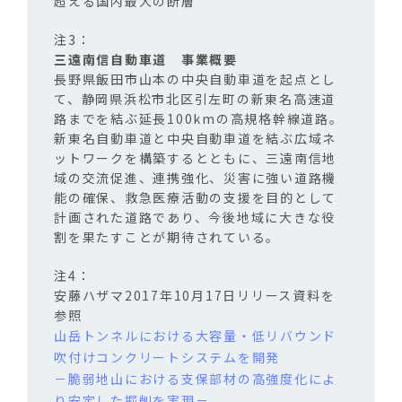
超える国内最大の断層
三遠南信自動車道 事業概要
長野県飯田市山本の中央自動車道を起点とし
て、静岡県浜松市北区引左町の新東名高速道
路までを結ぶ延長100kmの高規格幹線道路。
新東名自動車道と中央自動車道を結ぶ広域ネ
ットワークを構築するとともに、三遠南信地
域の交流促進、連携強化、災害に強い道路機
能の確保、救急医療活動の支援を目的として
計画された道路であり、今後地域に大きな役
割を果たすことが期待されている。
安藤ハザマ2017年10月17日リリース資料を
参照
山岳トンネルにおける大容量・低リバウンド
吹付けコンクリートシステムを開発
－脆弱地山における支保部材の高強度化によ
り安定した掘削を実現－