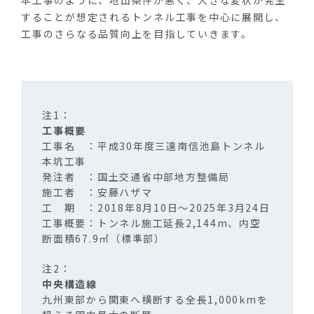
することが想定されるトンネル工事を中心に展開し、
工事のさらなる品質向上を目指していきます。
工事概要
工事名 ：平成30年度三遠南信池島トンネル
本坑工事
発注者 ：国土交通省中部地方整備局
施工者 ：安藤ハザマ
工 期 ：2018年8月10日〜2025年3月24日
工事概要：トンネル施工延長2,144m、内空
断面積67.9㎡（標準部）
中央構造線
九州東部から関東へ横断する全長
1,000km
を