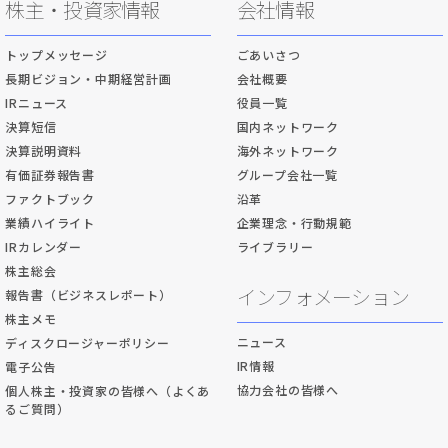
株主・投資家情報
会社情報
トップメッセージ
ごあいさつ
長期ビジョン・中期経営計画
会社概要
IRニュース
役員一覧
決算短信
国内ネットワーク
決算説明資料
海外ネットワーク
有価証券報告書
グループ会社一覧
ファクトブック
沿革
業績ハイライト
企業理念・行動規範
IRカレンダー
ライブラリー
株主総会
インフォメーション
報告書（ビジネスレポート）
株主メモ
ニュース
ディスクロージャーポリシー
IR情報
電子公告
協力会社の皆様へ
個人株主・投資家の皆様へ（よくあ
るご質問）