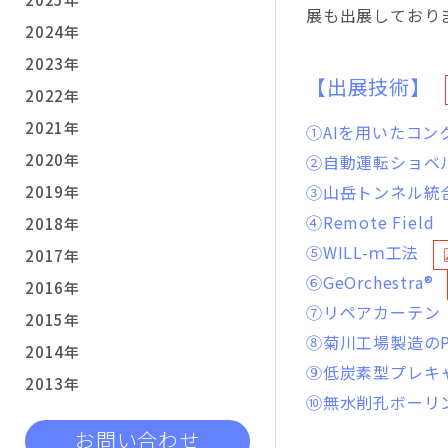
展も出展しており
2024年
2023年
【出展技術】
2022年
2021年
①AIを用いたコ
2020年
②自動運転ショベ
③山岳トンネル統合
2019年
④Remote Field
2018年
⑤WILL-ｍ工法
2017年
⑥GeOrchestra®
2016年
⑦リペアカーテン
2015年
⑧菊川工場製造の
2014年
⑨低炭素型プレキ
2013年
⑩無水削孔ボーリ
お問い合わせ