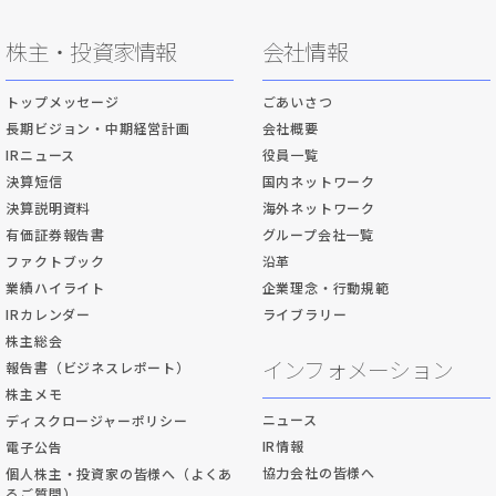
株主・投資家情報
会社情報
トップメッセージ
ごあいさつ
長期ビジョン・中期経営計画
会社概要
IRニュース
役員一覧
決算短信
国内ネットワーク
決算説明資料
海外ネットワーク
有価証券報告書
グループ会社一覧
ファクトブック
沿革
業績ハイライト
企業理念・行動規範
IRカレンダー
ライブラリー
株主総会
インフォメーション
報告書（ビジネスレポート）
株主メモ
ニュース
ディスクロージャーポリシー
IR情報
電子公告
協力会社の皆様へ
個人株主・投資家の皆様へ（よくあ
るご質問）