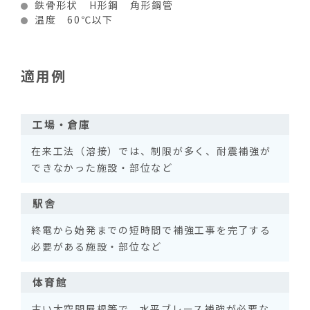
鉄骨形状 H形鋼 角形鋼管
温度 60℃以下
適用例
工場・倉庫
在来工法（溶接）では、制限が多く、耐震補強が
できなかった施設・部位など
駅舎
終電から始発までの短時間で補強工事を完了する
必要がある施設・部位など
体育館
古い大空間屋根等で、水平ブレース補強が必要な