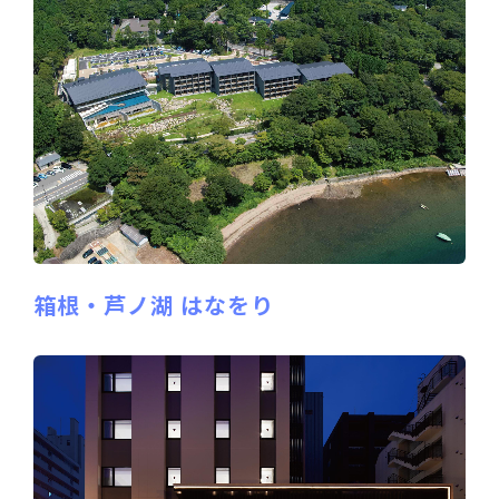
箱根・芦ノ湖 はなをり