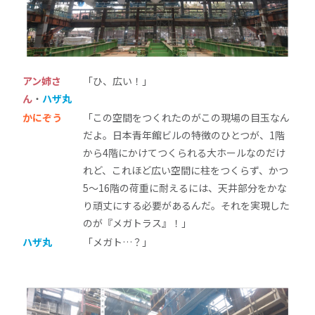
アン姉さ
「ひ、広い！」
ん
・
ハザ丸
かにぞう
「この空間をつくれたのがこの現場の目玉なん
だよ。日本青年館ビルの特徴のひとつが、1階
から4階にかけてつくられる大ホールなのだけ
れど、これほど広い空間に柱をつくらず、かつ
5～16階の荷重に耐えるには、天井部分をかな
り頑丈にする必要があるんだ。それを実現した
のが『メガトラス』！」
ハザ丸
「メガト…？」