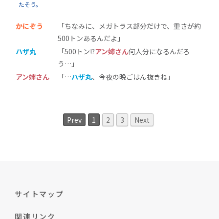
たそう。
かにぞう
「ちなみに、メガトラス部分だけで、重さが約
500トンあるんだよ」
ハザ丸
「500トン!?
アン姉さん
何人分になるんだろ
う…」
アン姉さん
「…
ハザ丸
、今夜の晩ごはん抜きね」
Prev
1
2
3
Next
サイトマップ
関連リンク