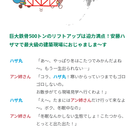
巨大鉄骨500トンのリフトアップは迫力満点！安藤ハ
ザマで最大級の建築現場におじゃましま～す
ハザ丸
「あ～、やっぱり冬はこたつでみかんだよね
～。もう一生出られない…」
アン姉さん
「コラ、
ハザ丸
！寒いからっていつまでもゴロ
ゴロしないの。
お散歩がてら現場見学へ行くわよ！」
ハザ丸
「え～。たまには
アン姉さん
だけ行って来なよ
～。ボク、冬眠中なの」
アン姉さん
「冬眠なんかしない生態でしょ！こたつから、
とっとと出た出た！」