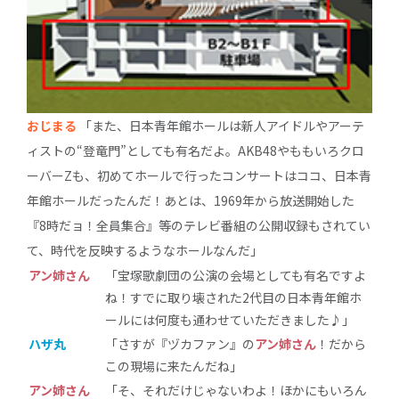
おじまる
「また、日本青年館ホールは新人アイドルやアーテ
ィストの“登竜門”としても有名だよ。AKB48やももいろクロ
ーバーZも、初めてホールで行ったコンサートはココ、日本青
年館ホールだったんだ！あとは、1969年から放送開始した
『8時だョ！全員集合』等のテレビ番組の公開収録もされてい
て、時代を反映するようなホールなんだ」
アン姉さん
「宝塚歌劇団の公演の会場としても有名ですよ
ね！すでに取り壊された2代目の日本青年館ホ
ールには何度も通わせていただきました♪」
ハザ丸
「さすが『ヅカファン』の
アン姉さん
！だから
この現場に来たんだね」
アン姉さん
「そ、それだけじゃないわよ！ほかにもいろん