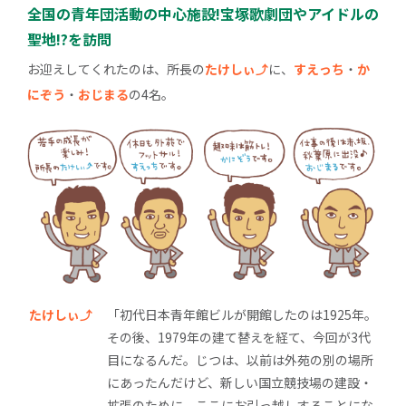
全国の青年団活動の中心施設!宝塚歌劇団やアイドルの
聖地!?を訪問
お迎えしてくれたのは、所長の
たけしぃ⤴
に、
すえっち
・
か
にぞう
・
おじまる
の4名。
たけしぃ⤴
「初代日本青年館ビルが開館したのは1925年。
その後、1979年の建て替えを経て、今回が3代
目になるんだ。じつは、以前は外苑の別の場所
にあったんだけど、新しい国立競技場の建設・
拡張のために、ここにお引っ越しすることにな