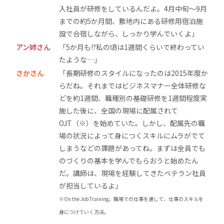
入社員が研修をしているんだよ。4月中旬〜9月
までの約5か月間、敷地内にある研修用宿泊施
設で合宿しながら、しっかり学んでいくよ」
アン姉さん
「5か月も!?私の頃は1週間くらいで終わってい
たような…」
さかさん
「長期研修のスタイルになったのは2015年度か
らだね。それまではビジネスマナー全体研修な
どを約1週間、職種別の基礎研修を1週間程度実
施した後に、全国の現場に配属されて
OJT（※）を始めていた。しかし、配属先の職
場の状況によって身につくスキルにムラがでて
しまうなどの課題があってね。まずは全員でも
のづくりの基本を学んでもらおうと始めたん
だ。講師は、現場を経験してきたベテラン社員
が担当しているよ」
※On the Job Training。職場での仕事を通して、仕事のスキルを
身につけていく方法。