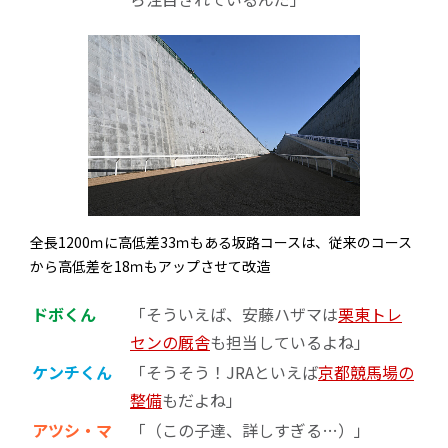
全長1200ｍに高低差33ｍもある坂路コースは、従来のコース
から高低差を18ｍもアップさせて改造
ドボくん
「そういえば、安藤ハザマは
栗東トレ
センの厩舎
も担当しているよね」
ケンチくん
「そうそう！JRAといえば
京都競馬場の
整備
もだよね」
アツシ・マ
「（この子達、詳しすぎる…）」