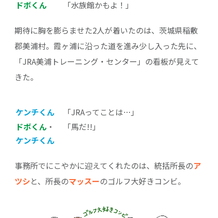
ドボくん
「水族館かもよ！」
期待に胸を膨らませた2人が着いたのは、茨城県稲敷
郡美浦村。霞ヶ浦に沿った道を進み少し入った先に、
「JRA美浦トレーニング・センター」の看板が見えて
きた。
ケンチくん
「JRAってことは…」
ドボくん
・
「馬だ!!」
ケンチくん
事務所でにこやかに迎えてくれたのは、統括所長の
ア
ツシ
と、所長の
マッスー
のゴルフ大好きコンビ。