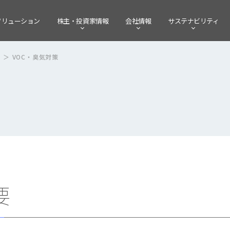
ソリューション
株主・
投資家情報
会社情報
サステナビリティ
間
VOC・臭気対策
要