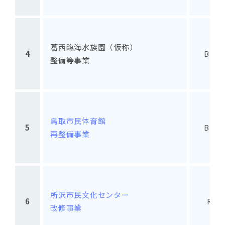
葛西臨海水族園（仮称）
4
BTO
整備等事業
鳥取市民体育館
5
BTO
再整備事業
所沢市民文化センター
6
RO
改修事業