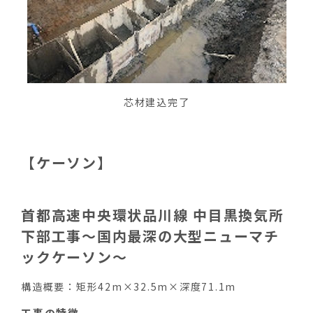
芯材建込完了
【ケーソン】
首都高速中央環状品川線 中目黒換気所
下部工事～国内最深の大型ニューマチ
ックケーソン～
構造概要：矩形42m×32.5m×深度71.1m
工事の特徴