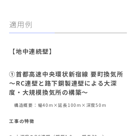
適用例
【地中連続壁】
①首都高速中央環状新宿線 要町換気所
～RC連壁と路下鋼製連壁による大深
度・大規模換気所の構築～
構造概要：幅40m×延長100m×深度50m
工事の特徴