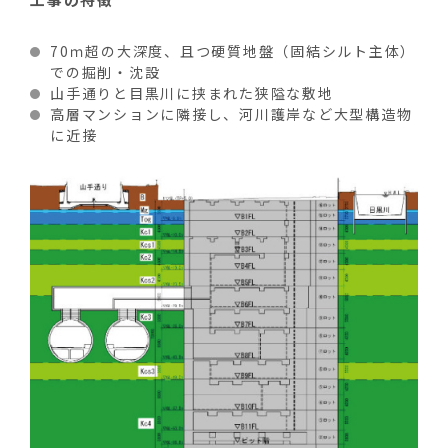
70ｍ超の大深度、且つ硬質地盤（固結シルト主体）
での掘削・沈設
山手通りと目黒川に挟まれた狭隘な敷地
高層マンションに隣接し、河川護岸など大型構造物
に近接