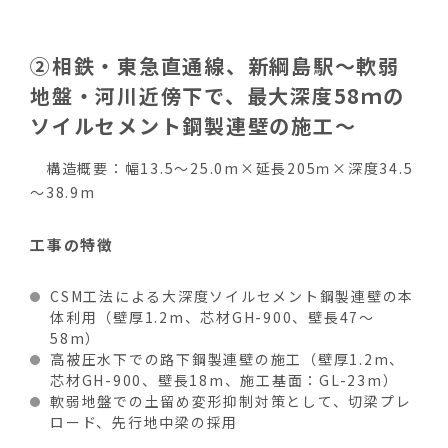
②相鉄・東急直通線、新綱島駅～軟弱
地盤・河川近傍下で、最大深度58ｍの
ソイルセメント鋼製連壁の施工～
構造概要：幅13.5～25.0m×延長205ｍ×深度34.5
～38.9m
工事の特徴
CSM工法による大深度ソイルセメント鋼製連壁の本
体利用（壁厚1.2m、芯材GH-900、壁長47～
58m）
高被圧水下での路下鋼製連壁の施工（壁厚1.2m、
芯材GH-900、壁長18m、施工基面：GL-23m）
軟弱地盤での土留め変形抑制対策として、切梁プレ
ロード、先行地中梁の採用