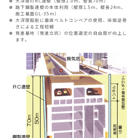
大深度のRC連壁（壁厚1.0m、壁長70m）
路下鋼製連壁の本体利用（壁厚1.5m、壁長24m、
施工基面GL-35m）
大深度掘削に垂直ベルトコンベアの使用、床版逆巻
きによる工程短縮
発進基地（発進立坑）の位置選定の自由度が向上し
ます。