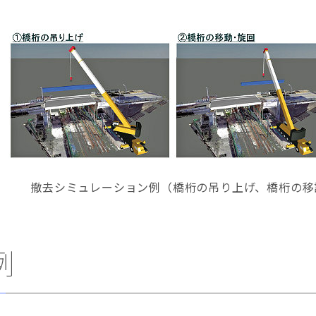
撤去シミュレーション例（橋桁の吊り上げ、橋桁の移
例