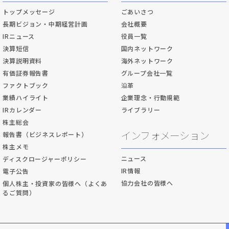
トップメッセージ
ごあいさつ
長期ビジョン・中期経営計画
会社概要
IRニュース
役員一覧
決算短信
国内ネットワーク
決算説明資料
海外ネットワーク
有価証券報告書
グループ会社一覧
ファクトブック
沿革
業績ハイライト
企業理念・行動規範
IRカレンダー
ライブラリー
株主総会
インフォメーション
報告書（ビジネスレポート）
株主メモ
ニュース
ディスクロージャーポリシー
IR情報
電子公告
協力会社の皆様へ
個人株主・投資家の皆様へ（よくあ
るご質問）