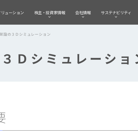
ソリューション
株主・
投資家情報
会社情報
サステナビリティ
架設の３Ｄシミュレーション
の３Ｄシミュレーショ
要