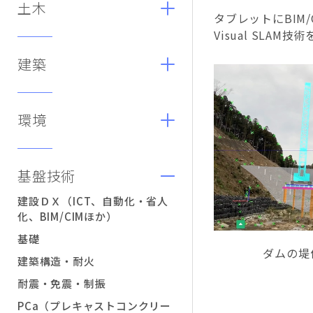
土木
タブレットにBIM
Visual SL
建築
環境
基盤技術
建設ＤＸ（ICT、自動化・省人
化、BIM/CIMほか）
基礎
ダムの堤
建築構造・耐火
耐震・免震・制振
PCa（プレキャストコンクリー