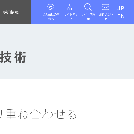
JP
採用情報
協力会社の皆
サイトマッ
サイト内検
お問い合わ
EN
様へ
プ
索
せ
)技術
タリ重ね合わせる